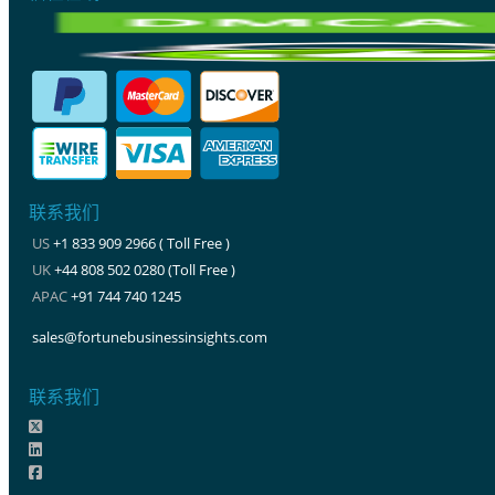
联系我们
US
+1 833 909 2966 ( Toll Free )
UK
+44 808 502 0280 (Toll Free )
APAC
+91 744 740 1245
sales@fortunebusinessinsights.com
联系我们