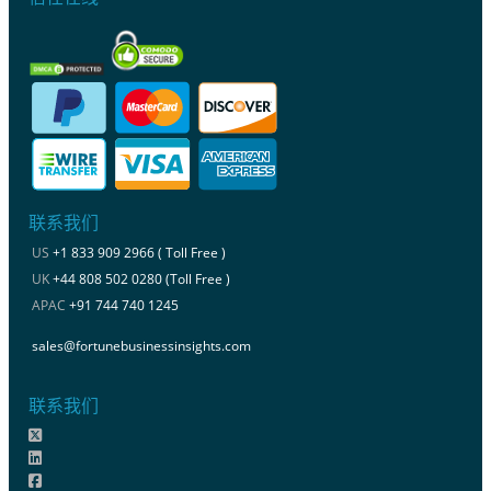
联系我们
US
+1 833 909 2966 ( Toll Free )
UK
+44 808 502 0280 (Toll Free )
APAC
+91 744 740 1245
sales@fortunebusinessinsights.com
联系我们