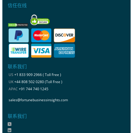
信任在线
联系我们
US
+1 833 909 2966 ( Toll Free )
UK
+44 808 502 0280 (Toll Free )
APAC
+91 744 740 1245
sales@fortunebusinessinsights.com
联系我们