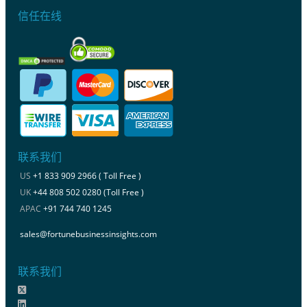
信任在线
联系我们
US
+1 833 909 2966 ( Toll Free )
UK
+44 808 502 0280 (Toll Free )
APAC
+91 744 740 1245
sales@fortunebusinessinsights.com
联系我们