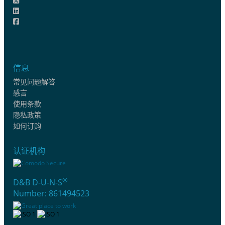
信息
常见问题解答
感言
使用条款
隐私政策
如何订购
认证机构
®
D&B D-U-N-S
Number: 861494523