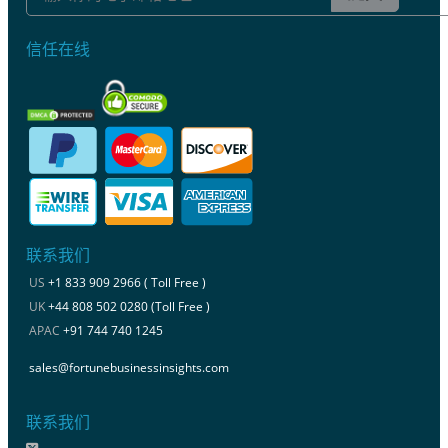
信任在线
联系我们
US
+1 833 909 2966 ( Toll Free )
UK
+44 808 502 0280 (Toll Free )
APAC
+91 744 740 1245
sales@fortunebusinessinsights.com
联系我们