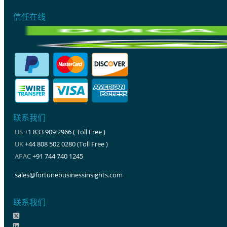
信任在线
联系我们
US
+1 833 909 2966 ( Toll Free )
UK
+44 808 502 0280 (Toll Free )
APAC
+91 744 740 1245
sales@fortunebusinessinsights.com
联系我们