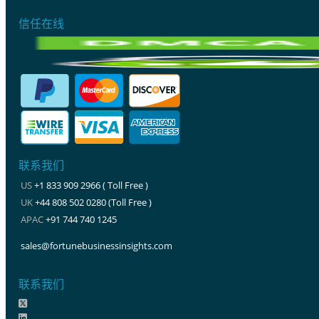
信任在线
联系我们
US
+1 833 909 2966 ( Toll Free )
UK
+44 808 502 0280 (Toll Free )
APAC
+91 744 740 1245
sales@fortunebusinessinsights.com
联系我们