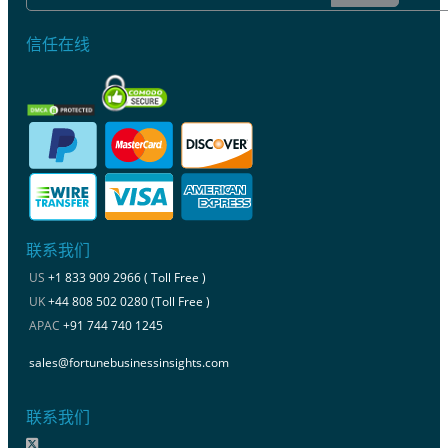
信任在线
联系我们
US
+1 833 909 2966 ( Toll Free )
UK
+44 808 502 0280 (Toll Free )
APAC
+91 744 740 1245
sales@fortunebusinessinsights.com
联系我们