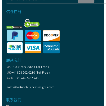
信任在线
联系我们
US
+1 833 909 2966 ( Toll Free )
UK
+44 808 502 0280 (Toll Free )
APAC
+91 744 740 1245
sales@fortunebusinessinsights.com
联系我们