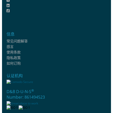
信息
常见问题解答
感言
使用条款
隐私政策
如何订购
认证机构
®
D&B D-U-N-S
Number: 861494523