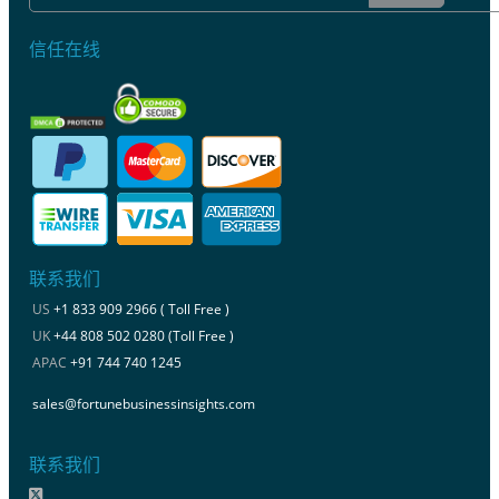
信任在线
联系我们
US
+1 833 909 2966 ( Toll Free )
UK
+44 808 502 0280 (Toll Free )
APAC
+91 744 740 1245
sales@fortunebusinessinsights.com
联系我们