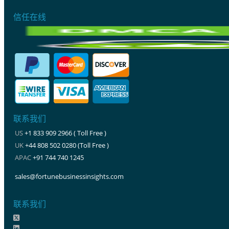
信任在线
联系我们
US
+1 833 909 2966 ( Toll Free )
UK
+44 808 502 0280 (Toll Free )
APAC
+91 744 740 1245
sales@fortunebusinessinsights.com
联系我们