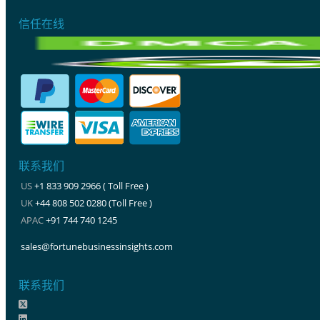
信任在线
联系我们
US
+1 833 909 2966 ( Toll Free )
UK
+44 808 502 0280 (Toll Free )
APAC
+91 744 740 1245
sales@fortunebusinessinsights.com
联系我们