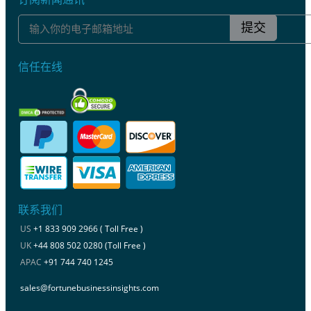
提交
信任在线
联系我们
US
+1 833 909 2966 ( Toll Free )
UK
+44 808 502 0280 (Toll Free )
APAC
+91 744 740 1245
sales@fortunebusinessinsights.com