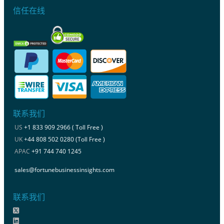
信任在线
联系我们
US
+1 833 909 2966 ( Toll Free )
UK
+44 808 502 0280 (Toll Free )
APAC
+91 744 740 1245
sales@fortunebusinessinsights.com
联系我们