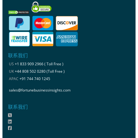
联系我们
US
+1 833 909 2966 ( Toll Free )
UK
+44 808 502 0280 (Toll Free )
APAC
+91 744 740 1245
sales@fortunebusinessinsights.com
联系我们