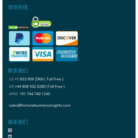
信任在线
联系我们
US
+1 833 909 2966 ( Toll Free )
UK
+44 808 502 0280 (Toll Free )
APAC
+91 744 740 1245
sales@fortunebusinessinsights.com
联系我们