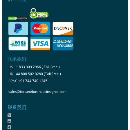
联系我们
US
+1 833 909 2966 ( Toll Free )
UK
+44 808 502 0280 (Toll Free )
APAC
+91 744 740 1245
sales@fortunebusinessinsights.com
联系我们