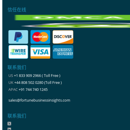
信任在线
联系我们
US
+1 833 909 2966 ( Toll Free )
UK
+44 808 502 0280 (Toll Free )
APAC
+91 744 740 1245
sales@fortunebusinessinsights.com
联系我们