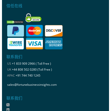
信任在线
联系我们
US
+1 833 909 2966 ( Toll Free )
UK
+44 808 502 0280 (Toll Free )
APAC
+91 744 740 1245
sales@fortunebusinessinsights.com
联系我们