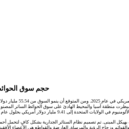
حجم سوق الحوائط 
2027، مدعومًا بتوسيع البناء التجاري والاتجاهات المعمارية الحديثة.
هيكل المبنى. تم تصميم نظام الستائر الجدارية بشكل كافٍ لتحمل أحمال
لقوائم وزجاج الرؤية والمرساة. العارضة والقواطع هي الأعضاء الأفقية