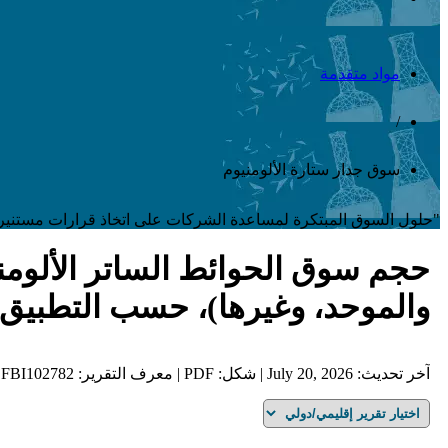
مواد متقدمة
/
سوق جدار ستارة الألومنيوم
"حلول السوق المبتكرة لمساعدة الشركات على اتخاذ قرارات مستنير
حجم سوق الحوائط الساتر الألومني
والموحد، وغيرها)، حسب التطبيق (المبا
آخر تحديث: July 20, 2026 | شكل: PDF | معرف التقرير: FBI102782