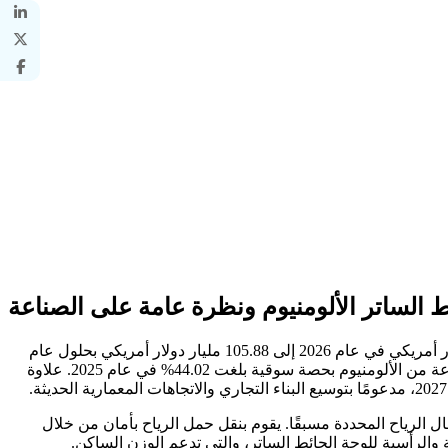
الساتر الألومنيوم ونظرة عامة على الصناعة
قُدر حجم سوق جدران ستائر الألمنيوم العالمية بـ 51.23 مليار دولار أمريكي في عام 2025. ومن المتوقع أن ينمو السوق من 55.54 مليار دولار أمريكي في عام 2026 إلى 105.88 مليار دولار أمريكي بحلول عام
سيطرت منطقة آسيا والمحيط الهادئ على سوق الحوائط الساتر المصنوعة من الألومنيوم بحصة سوقية بلغت 44.02% في عام 2025. علاوة
 الرياح المحددة مسبقًا. يقوم بنقل حمل الرياح بأمان من خلال
 والرأسية للوحة الحائط الساتر، والتي تدعم الوزن الساكن.