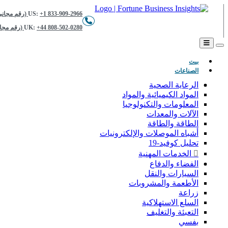
+1 833-909-2966 (رقم مجاني)
US:
+44 808-502-0280 (رقم مجاني)
UK:
(حاضِر)
بيت
الصناعات
الرعاية الصحية
المواد الكيميائية والمواد
المعلومات والتكنولوجيا
الآلات والمعدات
الطاقة والطاقة
أشباه الموصلات والإلكترونيات
تحليل كوفيد-19
الخدمات المهنية
الفضاء والدفاع
السيارات والنقل
الأطعمة والمشروبات
زراعة
السلع الاستهلاكية
التعبئة والتغليف
بفسي