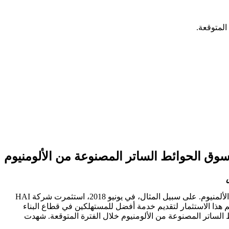
وق الحوائط الساتر المصنوعة من الألومنيوم
يستخدم بثق الألومنيوم في تصنيع أنظمة ستائر الحوائط. تستثمر شركات سحب الألمنيوم الرائدة في توسيع قدراتها الحالية في مجال سحب الألمنيوم. على سبيل المثال، في يونيو 2018، استثمرت شركة HAI
مليون دولار أمريكي لإنشاء مكبس بثق الألومنيوم بقدرة 3300 طن في ألمانيا. وقد تم هذا الاستثمار لتقديم خدمة أفضل للمستهلكين في قطاع البناء
 الساتر المصنوعة من الألومنيوم خلال الفترة المتوقعة. شهدت