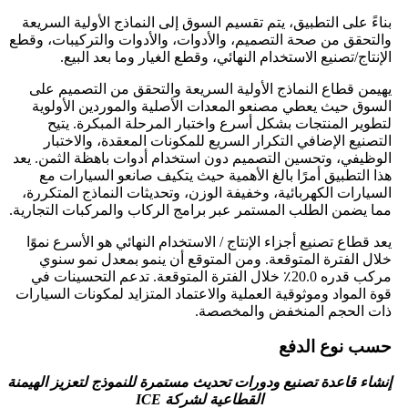
بناءً على التطبيق، يتم تقسيم السوق إلى النماذج الأولية السريعة
والتحقق من صحة التصميم، والأدوات، والأدوات والتركيبات، وقطع
الإنتاج/تصنيع الاستخدام النهائي، وقطع الغيار وما بعد البيع.
يهيمن قطاع النماذج الأولية السريعة والتحقق من التصميم على
السوق حيث يعطي مصنعو المعدات الأصلية والموردين الأولوية
لتطوير المنتجات بشكل أسرع واختبار المرحلة المبكرة. يتيح
التصنيع الإضافي التكرار السريع للمكونات المعقدة، والاختبار
الوظيفي، وتحسين التصميم دون استخدام أدوات باهظة الثمن. يعد
هذا التطبيق أمرًا بالغ الأهمية حيث يتكيف صانعو السيارات مع
السيارات الكهربائية، وخفيفة الوزن، وتحديثات النماذج المتكررة،
مما يضمن الطلب المستمر عبر برامج الركاب والمركبات التجارية.
يعد قطاع تصنيع أجزاء الإنتاج / الاستخدام النهائي هو الأسرع نموًا
خلال الفترة المتوقعة. ومن المتوقع أن ينمو بمعدل نمو سنوي
مركب قدره 20.0٪ خلال الفترة المتوقعة. تدعم التحسينات في
قوة المواد وموثوقية العملية والاعتماد المتزايد لمكونات السيارات
ذات الحجم المنخفض والمخصصة.
حسب نوع الدفع
إنشاء قاعدة تصنيع ودورات تحديث مستمرة للنموذج لتعزيز الهيمنة
القطاعية لشركة ICE