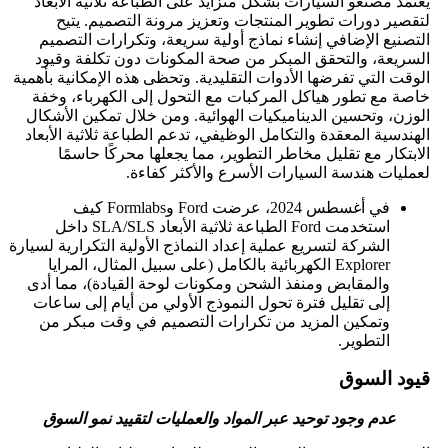
يعتمد مصنعو السيارات بشكل متزايد على الطباعة ثلاثية الأبعاد
لتقصير دورات تطوير المنتجات وتعزيز مرونة التصميم. يتيح
التصنيع الإضافي إنشاء نماذج أولية سريعة، وتكرارات التصميم
السريعة، والتحقق المبكر من صحة المكونات دون تكلفة وقيود
الوقت التي تفرضها الأدوات التقليدية. وتحظى هذه الإمكانية بأهمية
خاصة مع تطور هياكل المركبات مع التحول إلى الكهرباء، وخفة
الوزن، وتحسين الديناميكيات الهوائية. ومن خلال تمكين الأشكال
الهندسية المعقدة والتكامل الوظيفي، تدعم الطباعة ثلاثية الأبعاد
الابتكار مع تقليل مخاطر التطوير، مما يجعلها محركًا حاسمًا
لعمليات هندسة السيارات الأسرع والأكثر كفاءة.
في أغسطس 2024، عرضت Ford وFormlabs كيف
استخدمت Ford الطباعة ثلاثية الأبعاد SLA/SLS داخل
الشركة لتسريع عملية إعداد النماذج الأولية التكرارية لسيارة
Explorer الكهربائية بالكامل (على سبيل المثال، المرايا
والمقابض ومنفذ الشحن ومكونات لوحة القيادة)، مما أدى
إلى تقليل فترة تحول النموذج الأولي من أيام إلى ساعات
وتمكين المزيد من تكرارات التصميم في وقت مبكر من
التطوير.
قيود السوق
عدم وجود توحيد عبر المواد والعمليات لتقييد نمو السوق