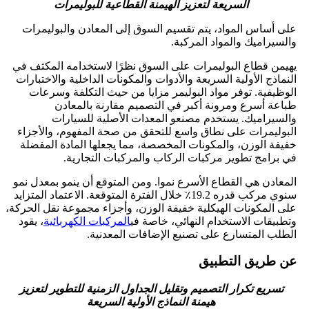
السريعة لتعزيز الهيمنة القطاعية للبوليمرات
على أساس المواد، يتم تقسيم السوق إلى المعادن والبوليمرات
والسيراميك والمواد المركبة.
يهيمن قطاع البوليمرات على السوق نظرًا لاستخدامه المكثف في
النماذج الأولية السريعة والأدوات والمكونات الداخلية والاختبارات
الوظيفية. توفر مواد البوليمر مزايا من حيث التكلفة وسرعات
طباعة أسرع ومرونة أكبر في التصميم مقارنة بالمعادن
والسيراميك. يستخدم مصنعو المعدات الأصلية للسيارات
البوليمرات على نطاق واسع للتحقق من صحة المفهوم، والأجزاء
خفيفة الوزن، والمكونات المخصصة، مما يجعلها المادة المفضلة
في برامج تطوير مركبات الركاب والمركبات التجارية.
المعادن هي القطاع الأسرع نموا. ومن المتوقع أن ينمو بمعدل نمو
سنوي مركب قدره 19.2٪ خلال الفترة المتوقعة. الاعتماد المتزايد
على المكونات الهيكلية خفيفة الوزن، وأجزاء مجموعة نقل الحركة،
وتطبيقات الاستخدام النهائي، خاصة في
المركبات الكهربائية
، يقود
الطلب المتسارع على تصنيع الإضافات المعدنية.
عن طريق التطبيق
تسريع تكرار التصميم وتقليل الجداول الزمنية للتطوير لتعزيز
هيمنة النماذج الأولية السريعة