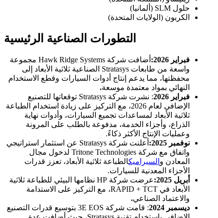
حلول SLM (ألمانيا)
الكربون (الولايات المتحدة)
التطورات الصناعية الرئيسية
فبراير 2026:
أضافت شركة Hawk Ridge Systems مجموعة
واسعة من طابعات Stratasys الصناعية ثلاثية الأبعاد إلى
محفظتها، مما يدعم إنتاج أدوات السيارات وقطع الاستخدام
النهائي بمواد معتمدة موسعة
.
فبراير 2026
: نشرت شركة Stratasys توقعاتها للتصنيع
الإضافي لعام 2026، مع التركيز على زيادة استخدام الطباعة
ثلاثية الأبعاد لمساعدات تجميع السيارات، وأدوات نهاية
الذراع، وأجزاء الخدمة، مدفوعة بالطلب على المرونة
وعمليات الإنتاج الأكثر ذكاءً.
نوفمبر 2025:
أعلنت شركة Stratasys عن استثمار استراتيجي
واتفاق مع شركة Tritone Technologies لدخول مجال
المعادن و
السيراميك
الطباعة ثلاثية الأبعاد، تعزز قدرات
الأجزاء المعدنية للسيارات.
أبريل 2025:
عرضت شركة HP نظامها البيئي للطباعة ثلاثية
الأبعاد في RAPID + TCT، مع التركيز على الاستدامة
والاعتماد الصناعي
.
ديسمبر 2024
: قامت شركة 3E EOS بتوسيع قدرات التصنيع
الإضافي باستخدام تقنية Stratasys، حيث أضافت عدة