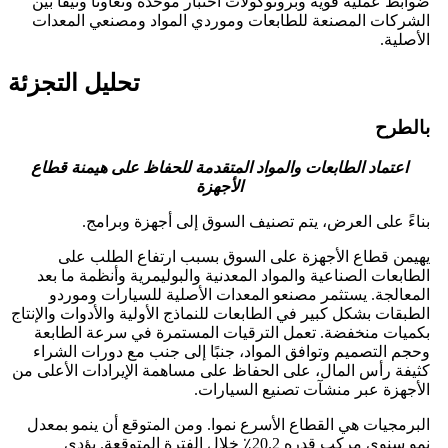
ضوابط عملية قوية وبروتوكولات اختبار موحدة وتعاونًا وثيقًا بين
الشركات المصنعة للطابعات وموردي المواد ومصنعي المعدات
الأصلية.
تحليل التجزئة
بالطرح
اعتماد الطابعات والمواد المتقدمة للحفاظ على هيمنة قطاع
الأجهزة
بناءً على العرض، يتم تصنيف السوق إلى أجهزة وبرامج.
يهيمن قطاع الأجهزة على السوق بسبب ارتفاع الطلب على
الطابعات الصناعية والمواد المعدنية والبوليمرية وأنظمة ما بعد
المعالجة. يستثمر مصنعو المعدات الأصلية للسيارات وموردو
الطبقات بشكل كبير في الطابعات للنماذج الأولية والأدوات والإنتاج
بكميات منخفضة. تعمل الترقيات المستمرة في سرعة الطابعة
وحجم التصميم وتوافق المواد، جنبًا إلى جنب مع دورات الشراء
كثيفة رأس المال، على الحفاظ على مساهمة الإيرادات الأعلى من
الأجهزة عبر منشآت تصنيع السيارات.
البرمجيات هي القطاع الأسرع نموا. ومن المتوقع أن ينمو بمعدل
نمو سنوي مركب قدره 20.2٪ خلال الفترة المتوقعة. يؤدي