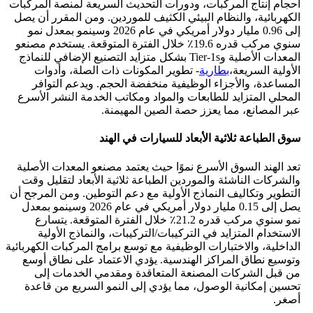
أحجام إنتاج المركبات، ودورات التحديث السريعة لمنصة المركبات
الكهربائية، والنظام البيئي الكثيف للموردين. ومن المقرر أن يصل
إلى 0.96 مليار دولار أمريكي في عام 2026 وسينمو بمعدل نمو
سنوي مركب قدره 19.6٪ خلال الفترة المتوقعة. يستخدم مصنعو
المعدات الأصلية وTier-1s بشكل متزايد التصنيع الإضافي للنماذج
الأولية السريعة،
بطارية
- تطوير المكونات ذات الصلة، وأدوات
المساعدة، والأجزاء الوظيفية منخفضة الحجم. ويدعم التوافر
المحلي المتزايد للطابعات والمواد ومكاتب الخدمة النشر الأسرع
عبر المصانع، مما يعزز حصة الصين المهيمنة.
سوق الطباعة ثلاثية الأبعاد للسيارات في الهند
تعد الهند السوق الأسرع نموًا حيث يعتمد مصنعو المعدات الأصلية
والشركات الناشئة والموردين الطباعة ثلاثية الأبعاد لتقليل وقت
التطوير وتكاليف النماذج الأولية مع دعم التوطين. ومن المرجح أن
يصل إلى 0.15 مليار دولار أمريكي في عام 2026 وسينمو بمعدل
نمو سنوي مركب قدره 21.2٪ خلال الفترة المتوقعة. يتسارع
الاستخدام المتزايد في التركيبات/التركيبات، والنماذج الأولية
الداخلية، والاختبارات الوظيفية مع توسع برامج المركبات الكهربائية
وتوسيع نطاق المراكز الهندسية. يؤدي الاعتماد على نطاق أوسع
من قبل الشركات المصنعة المتعاقدة ومقدمي الخدمات إلى
تحسين إمكانية الوصول، مما يؤدي إلى النمو السريع من قاعدة
أصغر.