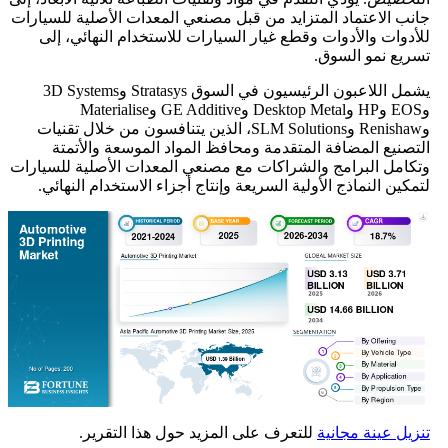
جانب الاعتماد المتزايد من قبل مصنعي المعدات الأصلية للسيارات
للأدوات والأدوات وقطع غيار السيارات للاستخدام النهائي، إلى
تسريع نمو السوق.
يشمل اللاعبون الرئيسيون في السوق Stratasys و3D Systems
وEOS وHP وDesktop Metal وGE Additive وMaterialise
وRenishaw وSLM Solutions، الذين يتنافسون من خلال تقنيات
التصنيع المضافة المتقدمة ومحافظ المواد الموسعة والأتمتة
وتكامل البرامج والشراكات مع مصنعي المعدات الأصلية للسيارات
لتمكين النماذج الأولية السريعة وإنتاج أجزاء الاستخدام النهائي.
تنزيل عينة مجانية
للتعرف على المزيد حول هذا التقرير.