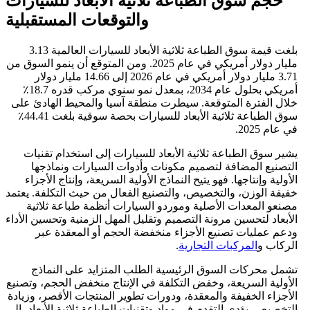
حجم سوق الطباعة ثلاثية الأبعاد للسيارات
والتوقعات المستقبلية
بلغت قيمة سوق الطباعة ثلاثية الأبعاد للسيارات العالمية 3.13
مليار دولار أمريكي في عام 2025. ومن المتوقع أن ينمو السوق من
3.71 مليار دولار أمريكي في عام 2026 إلى 14.66 مليار دولار
أمريكي بحلول عام 2034، بمعدل نمو سنوي مركب قدره 18.7٪
خلال الفترة المتوقعة. سيطرت منطقة آسيا والمحيط الهادئ على
سوق الطباعة ثلاثية الأبعاد للسيارات بحصة سوقية بلغت 44.41٪
في عام 2025.
يشير سوق الطباعة ثلاثية الأبعاد للسيارات إلى استخدام تقنيات
التصنيع المضافة لتصميم مكونات وأدوات السيارات ونماذجها
الأولية وإنتاجها. فهو يتيح النماذج الأولية السريعة، وإنتاج الأجزاء
خفيفة الوزن، والتخصيص، والتصنيع الفعال من حيث التكلفة. يعتمد
مصنعو المعدات الأصلية وموردو السيارات أنظمة طباعة ثلاثية
الأبعاد لتحسين مرونة التصميم وتقليل المهل الزمنية وتحسين الأداء
ودعم عمليات تصنيع الأجزاء منخفضة الحجم أو المعقدة عبر
الركاب و
المركبات التجارية
.
تشمل محركات السوق الرئيسية الطلب المتزايد على النماذج
الأولية السريعة، وخفض التكلفة في الإنتاج منخفض الحجم، وتصنيع
الأجزاء الخفيفة والمعقدة، ودورات تطوير المنتجات الأقصر، وزيادة
التخصيص. يؤدي التقدم في مواد وتقنيات الطباعة ثلاثية الأبعاد، إلى