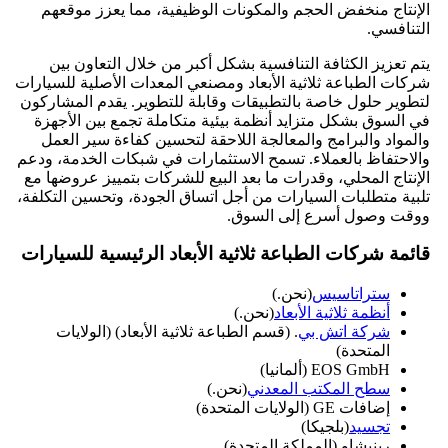
الإنتاج منخفض الحجم والمكونات الوظيفية، مما يعزز موقعهم
التنافسي.
يتم تعزيز الكثافة التنافسية بشكل أكبر من خلال التعاون بين
شركات الطباعة ثلاثية الأبعاد ومصنعي المعدات الأصلية للسيارات
لتطوير حلول خاصة بالتطبيقات وقابلة للتطوير. يقدم المشاركون
في السوق بشكل متزايد أنظمة بيئية متكاملة تجمع بين الأجهزة
والمواد والبرامج والمعالجة اللاحقة لتحسين كفاءة سير العمل
والاحتفاظ بالعملاء. تسمح الاستثمارات في شبكات الخدمة، ودعم
الإنتاج المحلي، وقدرات ما بعد البيع للشركات بتمييز عروضها مع
تلبية متطلبات السيارات من أجل اتساق الجودة، وتحسين التكلفة،
ووقت وصول أسرع إلى السوق.
قائمة شركات الطباعة ثلاثية الأبعاد الرئيسية للسيارات
ستراتاسيس
(نحن.)
أنظمة ثلاثية الأبعاد
(نحن.)
شركة اتش بي
. (قسم الطباعة ثلاثية الأبعاد) (الولايات
المتحدة)
EOS GmbH (ألمانيا)
سطح المكتب المعدني
(نحن.)
إضافات GE (الولايات المتحدة)
تجسيد
(بلجيكا)
رينيشاو (المملكة المتحدة)