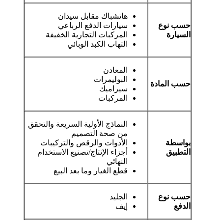
هاتشباك مقابل سيدان
حسب نوع
سيارات الدفع الرباعي
السيارة
المركبات التجارية الخفيفة
التهاب الكبد الوبائي
المعادن
البوليمرات
حسب المادة
سيراميك
المركبات
النماذج الأولية السريعة والتحقق
من صحة التصميم
بواسطة
الأدوات والرقص والتركيبات
التطبيق
أجزاء الإنتاج/تصنيع الاستخدام
النهائي
قطع الغيار وما بعد البيع
حسب نوع
الجليد
الدفع
إيف