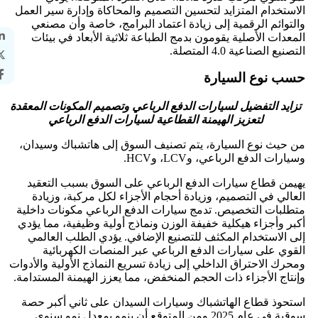
الاستخدام المتزايد لتحسين التصميم والمحاكاة وإدارة سير العمل
والتوائم الرقمية إلى زيادة اعتماد البرامج، خاصة وأن مصنعي
المعدات الأصلية يقومون بدمج الطباعة ثلاثية الأبعاد في بيئات
التصنيع الصناعية 4.0 المتصلة.
حسب نوع السيارة
تزايد التفضيل لسيارات الدفع الرباعي وتصميم المكونات المعقدة
لتعزيز الهيمنة القطاعية لسيارات الدفع الرباعي
من حيث نوع السيارة، يتم تصنيف السوق إلى هاتشباك وسيدان،
وسيارات الدفع الرباعي، وLCV، وHCV.
يهيمن قطاع سيارات الدفع الرباعي على السوق بسبب التعقيد
العالي في التصميم، وزيادة أحجام الأجزاء لكل مركبة، وزيادة
متطلبات التخصيص. تدمج سيارات الدفع الرباعي مكونات داخلية
أكبر وأجزاء هيكلية خفيفة الوزن ونماذج أولية وظيفية، مما يؤدي
إلى الاستخدام المكثف للتصنيع الإضافي. يؤدي الطلب العالمي
القوي على سيارات الدفع الرباعي عبر المنصات الكهربائية
ومحرك الاحتراق الداخلي إلى زيادة تسريع النماذج الأولية والأدوات
وإنتاج الأجزاء ذات الحجم المنخفض، مما يعزز الهيمنة المستدامة.
استحوذ قطاع الهاتشباك وسيارات السيدان على ثاني أكبر حصة
سوقية في عام 2025 ومن المتوقع أن ينمو بمعدل نمو سنوي