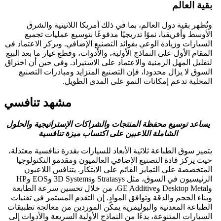
بقية العالم
وتُظهر بقية دول العالم، بما في ذلك أمريكا اللاتينية والشرق
الأوسط وأفريقيا، نموًا تدريجيًا مدفوعًا بتوسيع عمليات تجميع
السيارات وزيادة الوعي بفوائد التصنيع الإضافي. ويركز الاعتماد في
المقام الأول على النماذج الأولية، والأدوات، وقطع غيار ما بعد البيع
لتقليل المهل الزمنية والاعتماد على الاستيراد. وفي حين أن اختراق
السوق لا يزال محدودا، فإن التصنيع المتزايد ومبادرات التصنيع
المحلية تدعم إمكانات النمو على المدى الطويل.
مشهد تنافسي
يساعد توسيع محفظة المنتجات والشراكات الإستراتيجية والحلول
الشاملة اللاعبين على اكتساب ميزة تنافسية
يتميز سوق الطباعة ثلاثية الأبعاد للسيارات بقدرة تنافسية معتدلة،
حيث يركز قادة التصنيع الإضافي العالميون ومقدمو التكنولوجيا
المتخصصة على التمايز القائم على الابتكار. يتنافس اللاعبون
الرئيسيون في السوق، مثل Stratasys و3D Systems وEOS وHP
وDesktop Metal وGE Additive، من خلال تحسين سرعة الطابعة
وبناء الحجم والدقة وتوافق المواد. إن التقدم المستمر في تقنيات
الطباعة المعدنية والبوليمرية يمكّن الموردين من معالجة تطبيقات
السيارات المتنوعة، بدءًا من النماذج الأولية السريعة والأدوات إلى