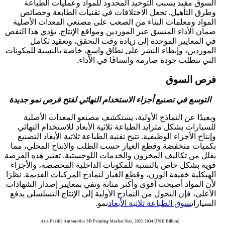
السوق مقيد بسبب التوحيد المحدود للمواد وعمليات الطباعة
وطرق التأهيل. تجعل الاختلافات في تقنيات الطابعة وخصائص
المواد ومعلمات البناء من الصعب على مصنعي المعدات الأصلية
ضمان الأداء المتسق عبر الموردين ومواقع الإنتاج. يؤدي هذا النقص
في المعايير الموحدة إلى زيادة وقت التحقق، وتعقيد تكامل
الموردين، وإبطاء النشر على نطاق واسع، خاصة بالنسبة للمكونات
التي تتطلب جودة صارمة واتساقًا في الأداء.
فرص السوق
التوسع في تصنيع أجزاء الاستخدام النهائي لفتح فرص نمو جديدة
وبعيدًا عن النماذج الأولية، يستكشف مصنعو المعدات الأصلية
للسيارات بشكل متزايد الطباعة ثلاثية الأبعاد للاستخدام النهائي
وإنتاج الأجزاء الوظيفية. تتيح تقنية الطباعة ثلاثية الأبعاد التصنيع
بكميات منخفضة وقطع الغيار حسب الطلب والإنتاج المحلي، مما
يقلل من تكاليف المخزون والخدمات اللوجستية. تعتبر هذه الفرصة
قوية بشكل خاص بالنسبة للمكونات الداخلية المخصصة، والأجزاء
الهيكلية خفيفة الوزن، وقطع الغيار لنماذج المركبات القديمة. نظرًا
لأن المواد أصبحت أقوى وأكثر متانة وتفي بمعايير إصدار الشهادات
الأعلى، فإن التحول من النماذج الأولية إلى الإنتاج التسلسلي يدفع
السيارات
سوق الطباعة ثلاثية الأبعاد
نمو.