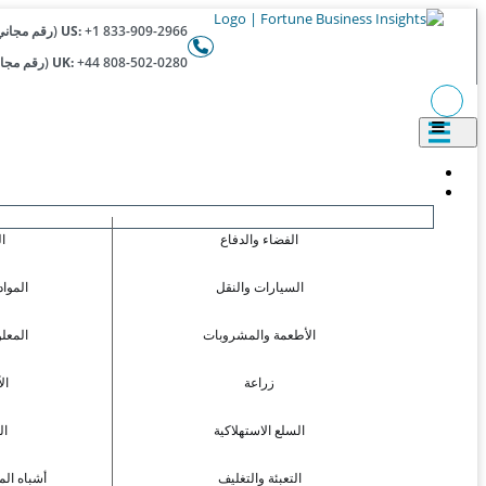
+1 833-909-2966 (رقم مجاني)
US:
+44 808-502-0280 (رقم مجاني)
UK:
الفضاء والدفاع
ا
السيارات والنقل
المواد
الأطعمة والمشروبات
المعل
زراعة
ال
السلع الاستهلاكية
ال
التعبئة والتغليف
أشباه الم