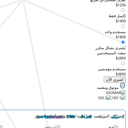
$1250
إكسل فقط
$1450
مستخدم واحد
$1850
يُشترى بشكل متكرر
متعدد المستخدمين
$2850
مستخدم مؤسسي
$3850
اشتري الآن
موثوق ومعتمد
الشركات التي تعتمد علينا لتلبية احتياجاتها في أبحاث السوق