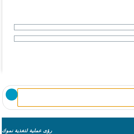
رؤى عملية لتغذية نموك