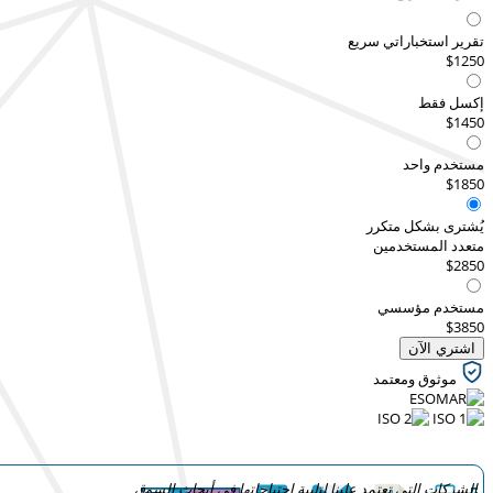
تقرير استخباراتي سريع
$1250
إكسل فقط
$1450
مستخدم واحد
$1850
يُشترى بشكل متكرر
متعدد المستخدمين
$2850
مستخدم مؤسسي
$3850
اشتري الآن
موثوق ومعتمد
الشركات التي تعتمد علينا لتلبية احتياجاتها في أبحاث السوق