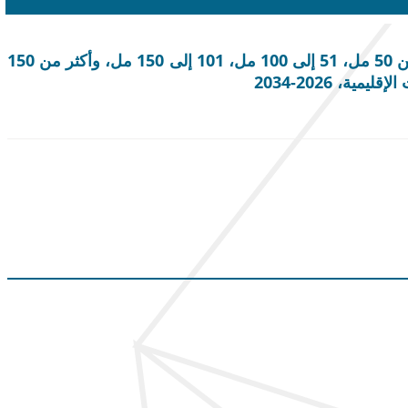
حجم سوق الأنابيب المغلفة، والمشاركة وتحليل الصناعة، حسب المادة (البلاستيك والألومنيوم وغيرها)، حسب السعة (أقل من 50 مل، 51 إلى 100 مل، 101 إلى 150 مل، وأكثر من 150
، 2026-2034