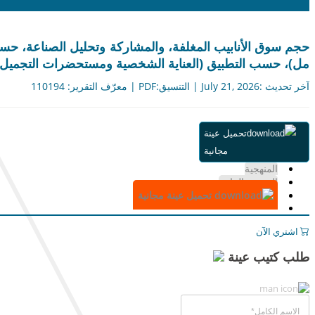
مل)، حسب التطبيق (العناية الشخصية ومستحضرات التجميل، السلع الاس
آخر تحديث :July 21, 2026 | التنسيق:PDF | معرّف التقرير: 110194
ملخص
تحميل عينة
جدول المحتويات
مجانية
التقسيم
المنهجية
الرسوم البيانية
تحميل عينة مجانية
اشتري الآن
طلب كتيب عينة