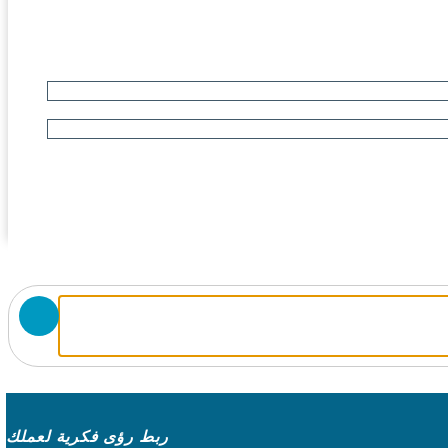
ربط رؤى فكرية لعملك