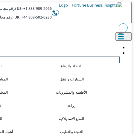
+1 833-909-2966 (رقم مجاني)
US:
+44 808-502-0280 (رقم مجاني)
UK:
الفضاء والدفاع
ا
السيارات والنقل
المواد
الأطعمة والمشروبات
المعل
زراعة
ال
السلع الاستهلاكية
ال
التعبئة والتغليف
أشباه الم