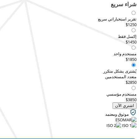
شراء سريع
تقرير استخباراتي سريع
$1250
إكسل فقط
$1450
مستخدم واحد
$1850
يُشترى بشكل متكرر
متعدد المستخدمين
$2850
مستخدم مؤسسي
$3850
اشتري الآن
موثوق ومعتمد