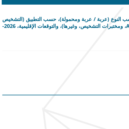
سب النوع (عربة / عربة ومحمولة)، حسب التطبيق (التشخيص
(سرطان البروستاتا، تضخم البروستاتا الحميد، وغيرها) والعلاج الموجه بالصور)، حسب المستخدم النهائي (المستشفيات و ASC، ومختبرات التشخيص، وغيرها)، والتوقعات الإقليمية، 2026-