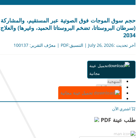
حجم سوق الموجات فوق الصوتية عبر المستقيم، والمشاركة و
2034
آخر تحديث :July 26, 2026 | التنسيق:PDF | معرّف التقرير: 100137
ملخص
تحميل عينة
جدول المحتويات
مجانية
التقسيم
المنهجية
الرسوم البيانية
تحميل عينة مجانية
اشتري الآن
طلب عينة PDF