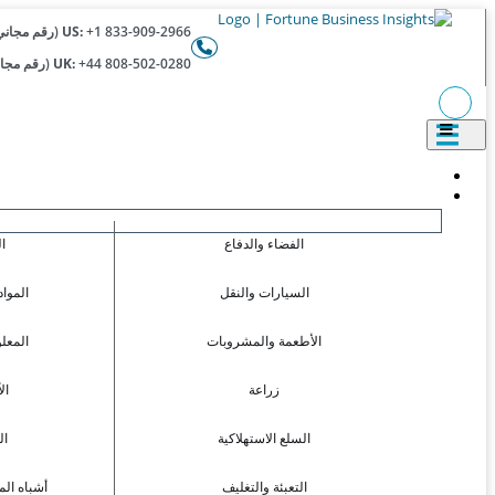
+1 833-909-2966 (رقم مجاني)
US:
+44 808-502-0280 (رقم مجاني)
UK:
الفضاء والدفاع
ا
السيارات والنقل
المواد
الأطعمة والمشروبات
المعل
زراعة
ال
السلع الاستهلاكية
ال
التعبئة والتغليف
أشباه الم