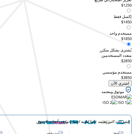
$1250
إكسل فقط
$1450
مستخدم واحد
$1850
يُشترى بشكل متكرر
متعدد المستخدمين
$2850
مستخدم مؤسسي
$3850
اشتري الآن
موثوق ومعتمد
الشركات التي تعتمد علينا لتلبية احتياجاتها في أبحاث السوق