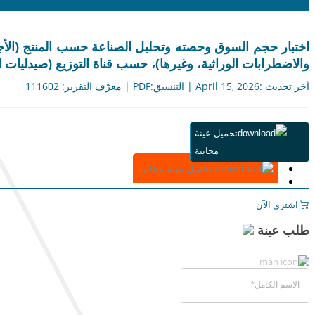
اختبار حجم السوق وحصته وتحليل الصناعة حسب المنتج (الأج
والاضطرابات الوراثية، وغيرها)، حسب قناة التوزيع (صيدليات المست
آخر تحديث :April 15, 2026 | التنسيق:PDF | معرّف التقرير: 111602
ملخص
تحميل عينة
جدول المحتويات
مجانية
المنهجية
تحميل عينة مجانية
اشتري الآن
طلب عينة