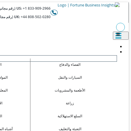
+1 833-909-2966 (رقم مجاني)
US:
+44 808-502-0280 (رقم مجاني)
UK:
الفضاء والدفاع
ا
السيارات والنقل
المواد
الأطعمة والمشروبات
المعل
زراعة
ال
السلع الاستهلاكية
ال
التعبئة والتغليف
أشباه الم