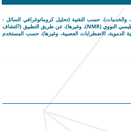
، والخدمات)، حسب التقنية (تحليل كروماتوغرافي السائل -
قياس الطيف الكتلي (LC-MS)، تحليل كروماتوغرافي الغاز - قياس الطيف الكتلي (GC-MS)، التحليل الطيفي بالرنين المغناطيسي النووي (NMR)، وغيرها)، عن طريق التطبيق (اكتشاف
ة الدموية، الاضطرابات العصبية، وغيرها)، حسب المستخدم