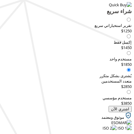
شراء سريع
تقرير استخباراتي سريع
$1250
إكسل فقط
$1450
مستخدم واحد
$1850
يُشترى بشكل متكرر
متعدد المستخدمين
$2850
مستخدم مؤسسي
$3850
اشتري الآن
موثوق ومعتمد