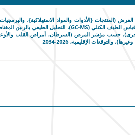
رض (المنتجات {الأدوات والمواد الاستهلاكية}، والبرمجيات
& أخرى)، حسب مؤشر المرض (السرطان، أمراض القلب والأوعي