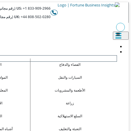
+1 833-909-2966 (رقم مجاني)
US:
+44 808-502-0280 (رقم مجاني)
UK:
الفضاء والدفاع
ا
السيارات والنقل
المواد
الأطعمة والمشروبات
المعل
زراعة
ال
السلع الاستهلاكية
ال
التعبئة والتغليف
أشباه الم