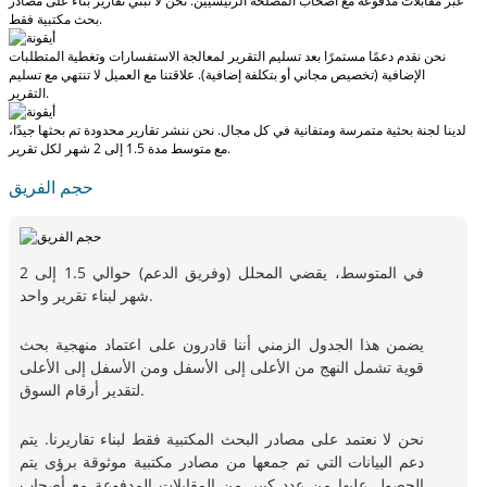
عبر مقابلات مدفوعة مع أصحاب المصلحة الرئيسيين.
نحن لا نبني تقارير بناءً على مصادر
بحث مكتبية فقط.
نحن نقدم دعمًا مستمرًا بعد تسليم التقرير لمعالجة الاستفسارات وتغطية المتطلبات
الإضافية (تخصيص مجاني أو بتكلفة إضافية).
علاقتنا مع العميل لا تنتهي مع تسليم
التقرير.
لدينا لجنة بحثية متمرسة ومتفانية في كل مجال. نحن ننشر تقارير محدودة تم بحثها جيدًا،
لكل تقرير.
مع
متوسط مدة 1.5 إلى 2 شهر
حجم الفريق
في المتوسط، يقضي المحلل (وفريق الدعم) حوالي 1.5 إلى 2
شهر لبناء تقرير واحد.
يضمن هذا الجدول الزمني أننا قادرون على اعتماد منهجية بحث
قوية تشمل النهج من الأعلى إلى الأسفل ومن الأسفل إلى الأعلى
لتقدير أرقام السوق.
نحن لا نعتمد على مصادر البحث المكتبية فقط لبناء تقاريرنا. يتم
دعم البيانات التي تم جمعها من مصادر مكتبية موثوقة برؤى يتم
الحصول عليها من عدد كبير من المقابلات المدفوعة مع أصحاب