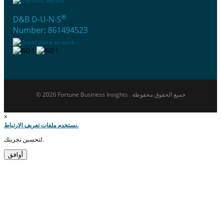
®
D&B D-U-N-S
Number: 861494523
© 2026 Fortune Business Insights . جميع الحقوق محفوظة
×
نستخدم ملفات تعريف الارتباط.
لتحسين تجربتك.
أوافق