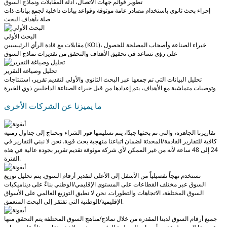
تطوير قوائم جهات الاتصال، أدلة المقابلات ونماذج السوق
إجراء بحث ثانوي باستخدام مصادر عامة موثوقة وقواعد بيانات داخلية لجمع بيانات ذات
صلة بأهداف البحث
البحث الأولي
مقابلات مع قادة الرأي الرئيسيين (KOL)، خبراء الصناعة وأصحاب المصلحة للحصول
على رؤى تساعد في تحقيق الأهداف والتحقق من تقديرات نماذج السوق
تحليل وصياغة التقرير
تحليل البيانات التي تم جمعها عبر البحث الثانوي والأولي لتقديم تقرير، استنتاجات
وتوصيات متماشية مع الأهداف، يتم إعدادها من قبل خبراء الصناعة الداخليين ذوي الخبرة
ما يميزنا عن الشركات الأخرى
تقاريرنا الجاهزة، والتي تم بحثها جيدًا، يتم تسليمها
فور الشراء
ونحتاج إلى جداول زمنية
كافية للتقارير القادمة/المحدثة لضمان اتباعنا منهجية بحث قوية.
نحن لا نبني التقارير في
24 إلى 48 ساعة
لأنه من غير الممكن لأي شركة موثوقة تقديم تقرير بجودة عالية في هذه
الفترة.
نستخدم نهجاً تفصيلياً من الأسفل إلى الأعلى لتقدير أرقام السوق. يتم تحليل توزيع
السوق عبر مختلف القطاعات على المستوى الإقليمي/الوطني بناءً على ديناميكيات
السوق المختلفة، الاتجاهات والتطورات.
نحن لا نطبق التوزيع العالمي على الأسواق
التي تفتقر إلى البحث المتعمق.
الإقليمية/الوطنية
جميع أرقام السوق لدينا المقدرة من خلال نماذج/مناهج السوق المختلفة يتم التحقق منها