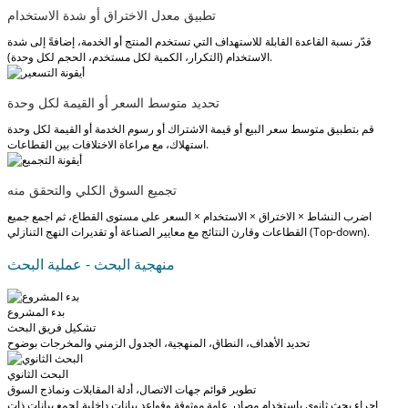
تطبيق معدل الاختراق أو شدة الاستخدام
قدّر نسبة القاعدة القابلة للاستهداف التي تستخدم المنتج أو الخدمة، إضافةً إلى شدة
الاستخدام (التكرار، الكمية لكل مستخدم، الحجم لكل وحدة).
تحديد متوسط السعر أو القيمة لكل وحدة
قم بتطبيق متوسط سعر البيع أو قيمة الاشتراك أو رسوم الخدمة أو القيمة لكل وحدة
استهلاك، مع مراعاة الاختلافات بين القطاعات.
تجميع السوق الكلي والتحقق منه
اضرب النشاط × الاختراق × الاستخدام × السعر على مستوى القطاع، ثم اجمع جميع
القطاعات وقارن النتائج مع معايير الصناعة أو تقديرات النهج التنازلي (Top-down).
منهجية البحث - عملية البحث
بدء المشروع
تشكيل فريق البحث
تحديد الأهداف، النطاق، المنهجية، الجدول الزمني والمخرجات بوضوح
البحث الثانوي
تطوير قوائم جهات الاتصال، أدلة المقابلات ونماذج السوق
إجراء بحث ثانوي باستخدام مصادر عامة موثوقة وقواعد بيانات داخلية لجمع بيانات ذات