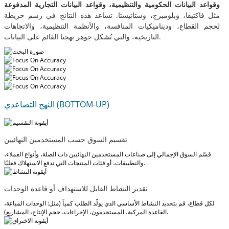
وقواعد البيانات الحكومية والتنظيمية، وقواعد البيانات التجارية المدفوعة
مثل فاكتيفا، وبلومبرج، وستاتيستا. تساعد هذه النتائج في رسم خريطة
لحجم القطاع، وديناميكيات المنافسة، والأنظمة التنظيمية، والاتجاهات
التاريخية، والتي تُشكل جوهر نهجنا القائم على البيانات.
النهج التصاعدي (BOTTOM-UP)
تقسيم السوق حسب المستخدمين النهائيين
قسّم السوق الإجمالي إلى صناعات المستخدمين النهائيين ذات الصلة، وأنواع العملاء،
والتطبيقات، أو فئات المنتجات التي تدفع الاستهلاك فعليًا.
تقدير النشاط القابل للاستهداف أو قاعدة الوحدات
لكل قطاع، قم بتحديد النشاط الأساسي الذي يولّد الطلب كمياً (مثل: الوحدات المباعة،
القاعدة المركبة، المستخدمون، الإجراءات، حجم الإنتاج، المشاريع).