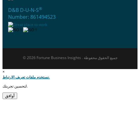
®
D&B D-U-N-S
Number: 861494523
© 2026 Fortune Business Insights . جميع الحقوق محفوظة
×
نستخدم ملفات تعريف الارتباط.
لتحسين تجربتك.
أوافق