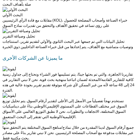
صلة بأهداف البحث
البحث الأولي
مقابلات مع قادة الرأي الرئيسيين (KOL)، خبراء الصناعة وأصحاب المصلحة للحصول
على رؤى تساعد في تحقيق الأهداف والتحقق من تقديرات نماذج السوق
تحليل وصياغة التقرير
تحليل البيانات التي تم جمعها عبر البحث الثانوي والأولي لتقديم تقرير، استنتاجات
وتوصيات متماشية مع الأهداف، يتم إعدادها من قبل خبراء الصناعة الداخليين ذوي الخبرة
ما يميزنا عن الشركات الأخرى
تقاريرنا الجاهزة، والتي تم بحثها جيدًا، يتم تسليمها
فور الشراء
ونحتاج إلى جداول زمنية
كافية للتقارير القادمة/المحدثة لضمان اتباعنا منهجية بحث قوية.
نحن لا نبني التقارير في
24 إلى 48 ساعة
لأنه من غير الممكن لأي شركة موثوقة تقديم تقرير بجودة عالية في هذه
الفترة.
نستخدم نهجاً تفصيلياً من الأسفل إلى الأعلى لتقدير أرقام السوق. يتم تحليل توزيع
السوق عبر مختلف القطاعات على المستوى الإقليمي/الوطني بناءً على ديناميكيات
السوق المختلفة، الاتجاهات والتطورات.
نحن لا نطبق التوزيع العالمي على الأسواق
التي تفتقر إلى البحث المتعمق.
الإقليمية/الوطنية
جميع أرقام السوق لدينا المقدرة من خلال نماذج/مناهج السوق المختلفة يتم التحقق منها
عبر مقابلات مدفوعة مع أصحاب المصلحة الرئيسيين.
نحن لا نبني تقارير بناءً على مصادر
بحث مكتبية فقط.