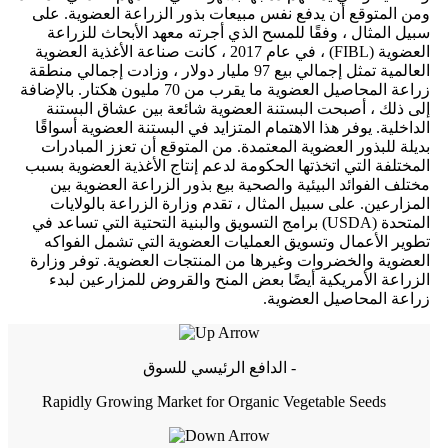
ومن المتوقع أن يدفع نفس مبيعات بذور الزراعة العضوية. على
سبيل المثال ، وفقًا للمسح الذي أجرته معهد الأبحاث للزراعة
العضوية (FIBL) ، في عام 2017 ، كانت صناعة الأغذية العضوية
العالمية تمثل إجمالي بيع 97 مليار دولار ، وزادت إجمالي منطقة
زراعة المحاصيل العضوية ما يقرب من 70 مليون هكتار. بالإضافة
إلى ذلك ، أصبحت البستنة العضوية شائعة بين عشاق البستنة
الداخلية. يوفر هذا الاهتمام المتزايد في البستنة العضوية أسواقًا
بديلة للبذور العضوية المعتمدة. من المتوقع أن تعزز المبادرات
المختلفة التي اتخذتها الحكومة لدعم إنتاج الأغذية العضوية بسبب
مختلف الفوائد البيئية والصحية بيع بذور الزراعة العضوية بين
المزارعين. على سبيل المثال ، تقدم وزارة الزراعة بالولايات
المتحدة (USDA) برامج التسويق والبنية التحتية التي تساعد في
تطوير الأعمال وتسويق العمليات العضوية التي تشمل الفواكه
العضوية والخضروات وغيرها من المنتجات العضوية. توفر وزارة
الزراعة الأمريكية أيضًا بعض المنح والقروض للمزارعين لبدء
زراعة المحاصيل العضوية.
الدافع الرئيسي للسوق -
Rapidly Growing Market for Organic Vegetable Seeds