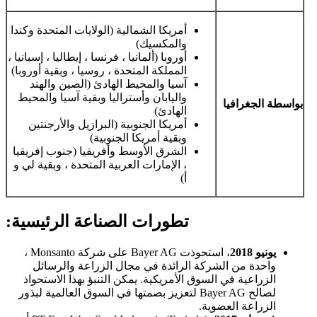
أمريكا الشمالية (الولايات المتحدة وكندا
والمكسيك)
أوروبا (ألمانيا ، فرنسا ، إيطاليا ، إسبانيا ،
المملكة المتحدة ، روسيا ، وبقية أوروبا)
آسيا والمحيط الهادئ (الصين والهند
واليابان وأستراليا وبقية آسيا والمحيط
بواسطة الجغرافيا
الهادئ)
أمريكا الجنوبية (البرازيل والأرجنتين
وبقية أمريكا الجنوبية)
الشرق الأوسط وأفريقيا (جنوب إفريقيا
، الإمارات العربية المتحدة ، وبقية لي و
أ)
تطورات الصناعة الرئيسية:
يونيو 2018
، استحوذت Bayer AG على شركة Monsanto ،
واحدة من الشركة الرائدة في مجال الزراعة والرسائل
الزراعية في السوق الأمريكية. يمكن التنبؤ بهذا الاستحواذ
لصالح Bayer AG لتعزيز بصمتها في السوق العالمية لبذور
الزراعة العضوية.