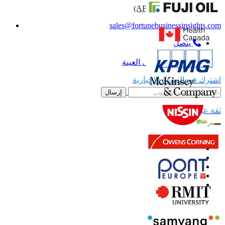
(APAC) +91 744 740 1245
sales@fortunebusinessinsights.com
يتصل
بريد إلكتروني
تنزيل العينة
اشترك في النشرة الإخبارية
إرسال
ثقة عبر الإنترنت