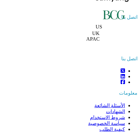
اتصل بنا
+1 833 909 2966 ( رقم مجاني )
US
+44 808 502 0280 (رقم مجاني )
UK
APAC
+91 744 740 1245
sales@fortunebusinessinsights.com
اتصل بنا
معلومات
الأسئلة الشائعة
الشهادات
شروط الاستخدام
سياسة الخصوصية
كيفية الطلب