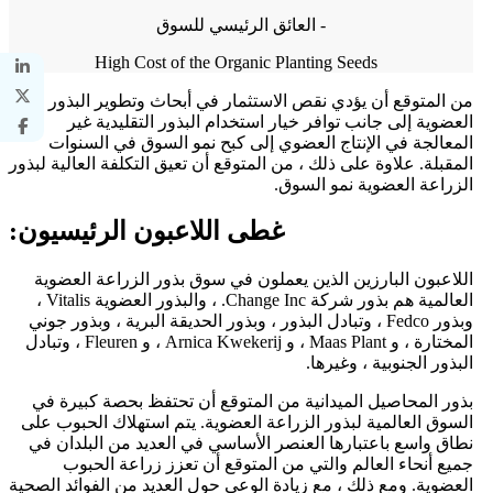
العائق الرئيسي للسوق -
High Cost of the Organic Planting Seeds
من المتوقع أن يؤدي نقص الاستثمار في أبحاث وتطوير البذور
العضوية إلى جانب توافر خيار استخدام البذور التقليدية غير
المعالجة في الإنتاج العضوي إلى كبح نمو السوق في السنوات
المقبلة. علاوة على ذلك ، من المتوقع أن تعيق التكلفة العالية لبذور
الزراعة العضوية نمو السوق.
غطى اللاعبون الرئيسيون:
اللاعبون البارزين الذين يعملون في سوق بذور الزراعة العضوية
العالمية هم بذور شركة Change Inc. ، والبذور العضوية Vitalis ،
وبذور Fedco ، وتبادل البذور ، وبذور الحديقة البرية ، وبذور جوني
المختارة ، و Maas Plant ، و Arnica Kwekerij ، و Fleuren ، وتبادل
البذور الجنوبية ، وغيرها.
بذور المحاصيل الميدانية من المتوقع أن تحتفظ بحصة كبيرة في
السوق العالمية لبذور الزراعة العضوية. يتم استهلاك الحبوب على
نطاق واسع باعتبارها العنصر الأساسي في العديد من البلدان في
جميع أنحاء العالم والتي من المتوقع أن تعزز زراعة الحبوب
العضوية. ومع ذلك ، مع زيادة الوعي حول العديد من الفوائد الصحية