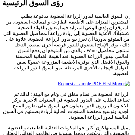
رؤى السوق الرئيسية
إن السوق العالمية لبذور الزراعة العضوية مدفوعة بطلب
المشترين المتزايد على الأطعمة الطازجة والمعالجة العضوية. من
المتوقع أن يؤدي الوعي المتزايد فيما يتعلق بالفوائد الصحية
لاستهلاك الأغذية العضوية إلى زيادة زراعة المحاصيل العضوية التي
من المتوقع بدورها أن تعزز بيع بذور الزراعة العضوية. علاوة على
ذلك ، يوفر الإنتاج العضوي للبذور فرصة أخرى لمصدر الدخل
لمنتجي محاصيل Ware ، والذي من المتوقع أن يدفع السوق
العالمي لبذور الزراعة العضوية. تعد القيمة الغذائية المحسنة
والذوق الأفضل الذي يوفره الأطعمة المزروعة عضويًا بعض
العوامل الإيجابية الأخرى المرتبطة بنمو السوق لبذور الزراعة
العضوية.
الزراعة العضوية هي نظام مغلق في وئام مع البيئة ؛ لذلك تم
تصاعد الطلب على البذور العضوية في السنوات الأخيرة. يركز
اللاعبون البارزون الذين يعملون في السوق على تطوير المنتج
الجديد وتوسيع محفظة المنتجات الحالية لزيادة بصمتهم في السوق
العالمية لبذور الزراعة العضوية.
يميل المستهلكون أكثر نحو المكونات الغذائية الطبيعية والعضوية
والصحية والتي يمكنهم دمجها بسهولة في نظامهم الغذائي المعتاد ،