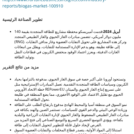
reports/biogas-market-100910
تطوير الصناعة الرئيسية
أبريل 2024:
قدمت أميريسكو محفظة مشاريع للطاقة المتجددة بقيمة 140
مليون دولار أمريكي، تتضمن مبادرات الغاز الحيوي والغاز الطبيعي المتجدد
(RNG). وتركز هذه المشاريع على تحويل النفايات العضوية وغاز مدافن النفايات
إلى طاقة نظيفة. وهو يدعم الإدارة المستدامة للنفايات، ويقلل من انبعاثات
الغازات الدفيئة، ويعزز اعتماد الوقود منخفض الكربون في قطاعات النقل
وتوليد الطاقة.
مزيد من نتائج التقرير
وتستحوذ أوروبا على أكبر حصة في سوق الغاز الحيوي، مدفوعة بالتزامها بحياد
الكربون وسياسات الطاقة المتجددة التقدمية. تعمل المبادرات الإستراتيجية مثل
خطة الاتحاد الأوروبي REPowerEU على تسريع إنتاج الغاز الحيوي والميثان
الحيوي مع تقليل الاعتماد على الوقود الأحفوري، مما يضع المنطقة في طليعة
تحول الطاقة المستدامة.
نمو السوق في منطقة آسيا والمحيط الهادئ مدفوع بارتفاع الطلب على الطاقة
وزيادة الوعي البيئي والدعم القوي للسياسات. تستثمر الصين والهند بكثافة في
مبادرات الغاز الطبيعي المضغوط والغاز الحيوي لإدارة النفايات الزراعية والبلدية
بكفاءة. ويؤدي التوسع الحضري السريع والتوسع الصناعي إلى فتح المزيد من
الفرص لإيجاد حلول قابلة للتطوير لتحويل النفايات إلى طاقة.
استنادًا إلى المواد الأولية، يتصدر قطاع المخلفات والنفايات العضوية السوق