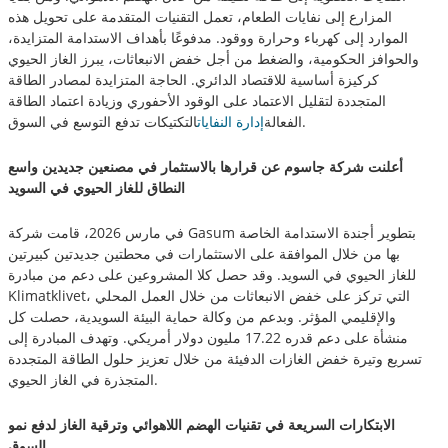
المزارع إلى نفايات الطعام، تعمل التقنيات المتقدمة على تحويل هذه
الموارد إلى كهرباء وحرارة ووقود. مدفوعًا بأهداف الاستدامة المتزايدة،
والحوافز الحكومية، والضغط من أجل خفض الانبعاثات، يبرز الغاز الحيوي
كركيزة أساسية للاقتصاد الدائري. الحاجة المتزايدة لمصادر الطاقة
المتجددة لتقليل الاعتماد على الوقود الأحفوري وزيادة اعتماد الطاقة
التكتيكات تدفع التوسع في السوق.
الفعالة
إدارة النفايات
أعلنت شركة جاسوم عن قرارها بالاستثمار في مصنعين جديدين واسع
النطاق للغاز الحيوي في السويد
في مارس 2026، قامت شركة Gasum بتطوير أجندة الاستدامة الخاصة
بها من خلال الموافقة على الاستثمارات في محطتين جديدتين كبيرتين
للغاز الحيوي في السويد. وقد حصل كلا المشروعين على دعم من مبادرة
Klimatklivet، التي تركز على خفض الانبعاثات من خلال العمل المحلي
والإقليمي المؤثر. وبدعم من وكالة حماية البيئة السويدية، حصلت كل
منشأة على دعم قدره 17.22 مليون دولار أمريكي. وتهدف المبادرة إلى
تسريع وتيرة خفض الغازات الدفيئة من خلال تعزيز حلول الطاقة المتجددة
المتجذرة في الغاز الحيوي.
الابتكارات السريعة في تقنيات الهضم اللاهوائي وترقية الغاز لدفع نمو
السوق