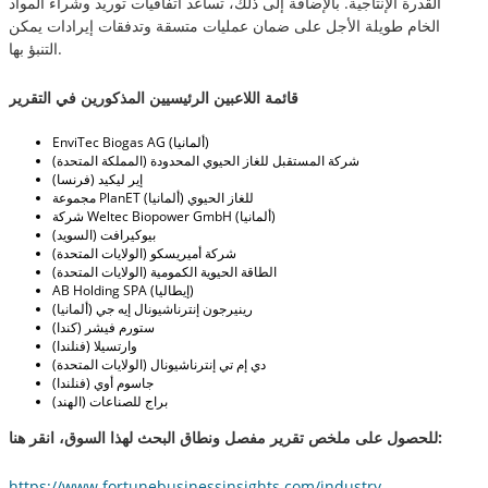
القدرة الإنتاجية. بالإضافة إلى ذلك، تساعد اتفاقيات توريد وشراء المواد
الخام طويلة الأجل على ضمان عمليات متسقة وتدفقات إيرادات يمكن
التنبؤ بها.
قائمة اللاعبين الرئيسيين المذكورين في التقرير
EnviTec Biogas AG (ألمانيا)
شركة المستقبل للغاز الحيوي المحدودة (المملكة المتحدة)
إير ليكيد (فرنسا)
مجموعة PlanET للغاز الحيوي (ألمانيا)
شركة Weltec Biopower GmbH (ألمانيا)
بيوكيرافت (السويد)
شركة أميريسكو (الولايات المتحدة)
الطاقة الحيوية الكمومية (الولايات المتحدة)
AB Holding SPA (إيطاليا)
رينيرجون إنترناشيونال إيه جي (ألمانيا)
ستورم فيشر (كندا)
وارتسيلا (فنلندا)
دي إم تي إنترناشيونال (الولايات المتحدة)
جاسوم أوي (فنلندا)
براج للصناعات (الهند)
للحصول على ملخص تقرير مفصل ونطاق البحث لهذا السوق، انقر هنا:
https://www.fortunebusinessinsights.com/industry-