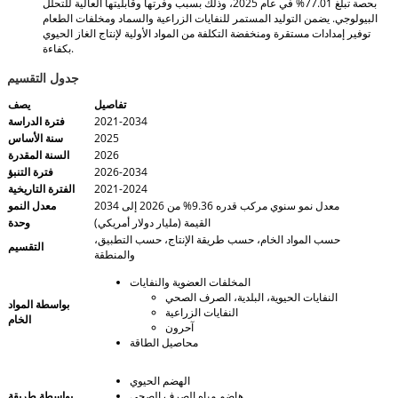
بحصة تبلغ 77.01% في عام 2025، وذلك بسبب وفرتها وقابليتها العالية للتحلل
البيولوجي. يضمن التوليد المستمر للنفايات الزراعية والسماد ومخلفات الطعام
توفير إمدادات مستقرة ومنخفضة التكلفة من المواد الأولية لإنتاج الغاز الحيوي
بكفاءة.
جدول التقسيم
تفاصيل
يصف
2021-2034
فترة الدراسة
2025
سنة الأساس
2026
السنة المقدرة
2026-2034
فترة التنبؤ
2021-2024
الفترة التاريخية
معدل نمو سنوي مركب قدره 9.36% من 2026 إلى 2034
معدل النمو
القيمة (مليار دولار أمريكي)
وحدة
حسب المواد الخام، حسب طريقة الإنتاج، حسب التطبيق،
التقسيم
والمنطقة
المخلفات العضوية والنفايات
النفايات الحيوية، البلدية، الصرف الصحي
بواسطة المواد
النفايات الزراعية
الخام
آحرون
محاصيل الطاقة
الهضم الحيوي
هاضم مياه الصرف الصحي
بواسطة طريقة