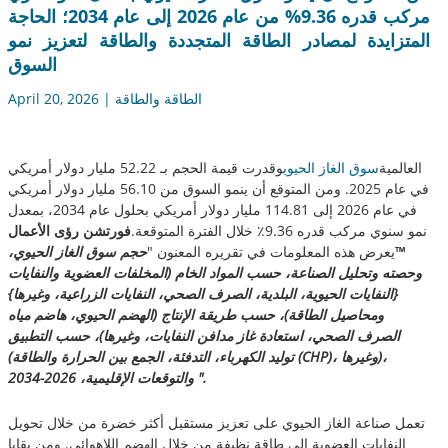
مركب قدره 9.36% من عام 2026 إلى عام 2034؛ الحاجة
المتزايدة لمصادر الطاقة المتجددة والطاقة لتعزيز نمو
السوق
April 20, 2026 | الطاقة والطاقة
العالمية
سوق الغاز الحيوي
وقدرت قيمة الحجم بـ 52.22 مليار دولار أمريكي
في عام 2025. ومن المتوقع أن ينمو السوق من 56.10 مليار دولار أمريكي
في عام 2026 إلى 114.81 مليار دولار أمريكي بحلول عام 2034، بمعدل
نمو سنوي مركب قدره 9.36٪ خلال الفترة المتوقعة.
فورتشن رؤى الأعمال
™
يعرض هذه المعلومات في تقريره المعنون "
حجم سوق الغاز الحيوي،
وحصته وتحليل الصناعة، حسب المواد الخام (المخلفات العضوية والنفايات
{النفايات الحيوية، البلدية، الصرف الصحي، النفايات الزراعية، وغيرها}
ومحاصيل الطاقة)، ​​حسب طريقة الإنتاج (الهضم الحيوي، هاضم مياه
الصرف الصحي، استعادة غاز مدافن النفايات، وغيرها)، حسب التطبيق
(توليد الكهرباء، التدفئة، الجمع بين الحرارة والطاقة (CHP)، وغيرها)،
.
والتوقعات الإقليمية، 2026-2034 "
تعمل صناعة الغاز الحيوي على تعزيز مستقبل أكثر خضرة من خلال تحويل
النفايات العضوية إلى طاقة نظيفة من خلال الهضم اللاهوائي. ومن بقايا