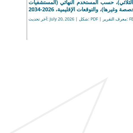
الثلاثي)، حسب المستخدم النهائي (المستشفيات
ة وغيرها)، والتوقعات الإقليمية، 2026-2034
تقرير: FBI115636