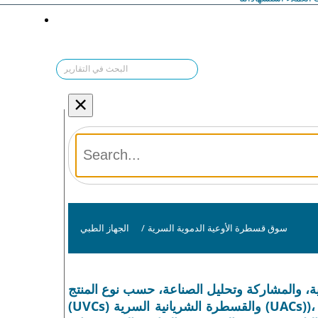
×
سوق قسطرة الأوعية الدموية السرية
/
الجهاز الطبي
كة وتحليل الصناعة، حسب نوع المنتج (القسطرة الوريدية السرية
(UVCs) والقسطرة الشريانية السرية (UACs))، حسب المادة (البولي يوريثين، والسيليكون، وغيرها)، حسب