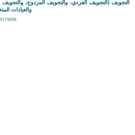
التجويف (التجويف الفردي، والتجويف المزدوج، والتجويف 
والعيادات المتخصص
آخر تحديث: July 20, 2026 | شكل: PDF | معرف ال