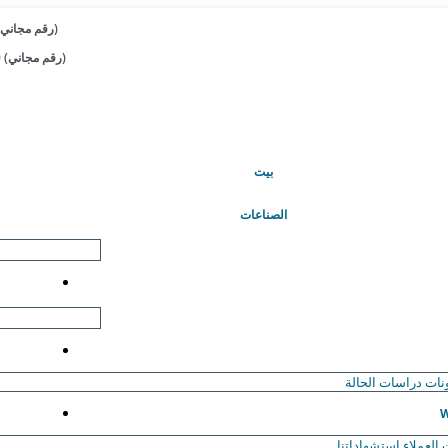
+1 833-909-2966 (رقم مجاني)
+44 808-502-0280 (رقم مجاني)
(حاضِر)
بيت
الصناعات
نات
دراسات الحالة
W
العملاء
استشهاداتنا