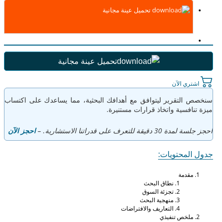
تحميل عينة مجانية
تحميل عينة مجانية
ري الآن
التقرير ليتوافق مع أهدافك البحثية، مما يساعدك على اكتساب
افسية واتخاذ قرارات مستنيرة.
ة للتعرف على قدراتنا الاستشارية. –
احجز الآن
لمحتويات:
قدمة
نطاق البحث
تجزئة السوق
منهجية البحث
التعاريف والافتراضات
لخص تنفيذي