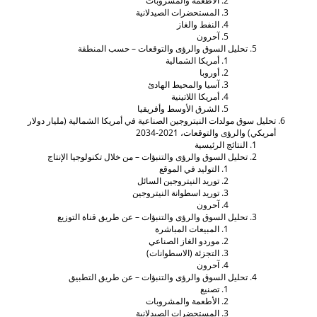
الأطعمة والمشروبات
المستحضرات الصيدلانية
النفط والغاز
آحرون
تحليل السوق والرؤى والتوقعات – حسب المنطقة
أمريكا الشمالية
أوروبا
آسيا والمحيط الهادئ
أمريكا اللاتينية
الشرق الأوسط وأفريقيا
حليل سوق مولدات النيتروجين الصناعية في أمريكا الشمالية (مليار دولار
مريكي) والرؤى والتوقعات، 2021-2034
النتائج الرئيسية
تحليل السوق والرؤى والتنبؤات – من خلال تكنولوجيا الإنتاج
التوليد في الموقع
توريد النيتروجين السائل
توريد اسطوانة النيتروجين
آحرون
تحليل السوق والرؤى والتنبؤات – عن طريق قناة التوزيع
المبيعات المباشرة
موردو الغاز الصناعي
التجزئة (الاسطوانات)
آحرون
تحليل السوق والرؤى والتنبؤات – عن طريق التطبيق
تصنيع
الأطعمة والمشروبات
المستحضرات الصيدلانية