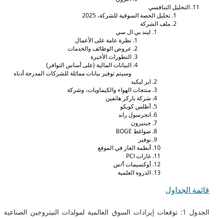
لتحليل التنافسي
تحليل الحصة السوقية للشركة، 2025
ملف الشركة
ليند بي ال سي
نظرة عامة على الأعمال
عروض الوظائف والخدمات
التطورات الأخيرة
البيانات المالية (على أساس التوافر)
وسيتم توفير بيانات مماثلة للشركات المدرجة أدناه
اير ليكيد
منتجات الهواء والكيماويات، وشركة
شركة باركر هانفين
أطلس كوبكو
انجرسول راند
جينيرون
ضواغط BOGE
نوفير
أنظمة الغاز في الموقع
غازات PCI
أوكسيمات أ/س
الذروة العلمية
الجداول
الجدول 1: توقعات إيرادات السوق العالمية لمولدات النيتروجين الصناعية