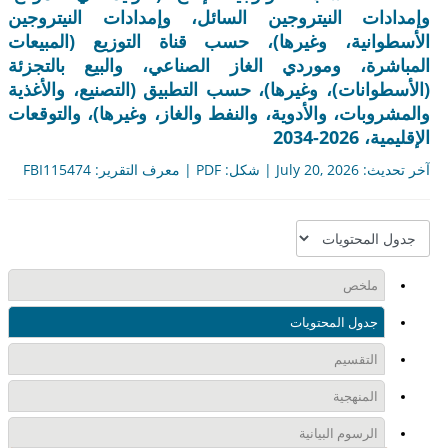
دات النيتروجين السائل، وإمدادات النيتروجين
وانية، وغيرها)، حسب قناة التوزيع (المبيعات
شرة، وموردي الغاز الصناعي، والبيع بالتجزئة
وانات)، وغيرها)، حسب التطبيق (التصنيع، والأغذية
وبات، والأدوية، والنفط والغاز، وغيرها)، والتوقعات
202-2034
| معرف التقرير: FBI115474
ملخص
جدول المحتويات
التقسيم
المنهجية
الرسوم البيانية