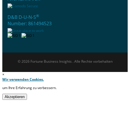
®
D&B D-U-N-S
Number: 861494523
© 2026 Fortune Business Insights . Alle Rechte vorbehalten
×
Wir verwenden Cookies.
um Ihre Erfahrung zu verbessern.
Akzeptieren