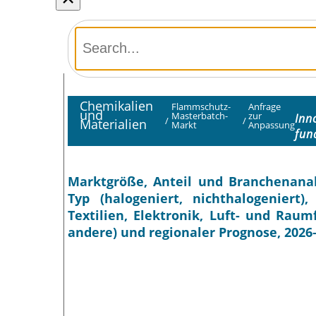
Chemikalien
Flammschutz-
Anfrage
und
Masterbatch-
zur
Inn
/
/
Materialien
Markt
Anpassung
fun
Marktgröße, Anteil und Branchenan
Typ (halogeniert, nichthalogeniert
Textilien, Elektronik, Luft- und Rau
andere) und regionaler Prognose, 2026