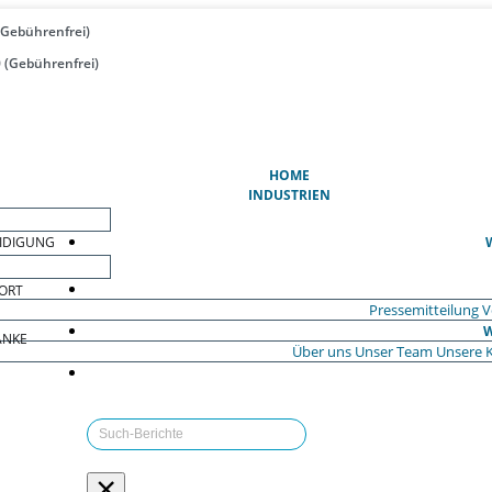
(Gebührenfrei)
 (Gebührenfrei)
(AKTUELL)
HOME
INDUSTRIEN
EIDIGUNG
ORT
Pressemitteilung
V
W
ÄNKE
Über uns
Unser Team
Unsere 
×