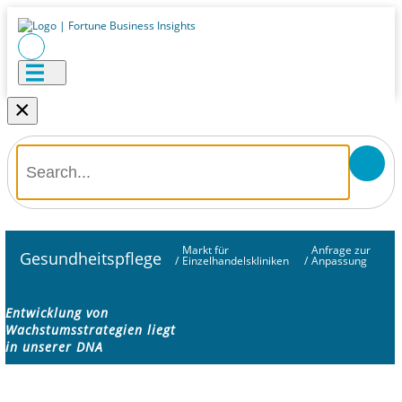
×
Markt für
Anfrage zur
Gesundheitspflege
/
Einzelhandelskliniken
/
Anpassung
Entwicklung von
Wachstumsstrategien liegt
in unserer DNA