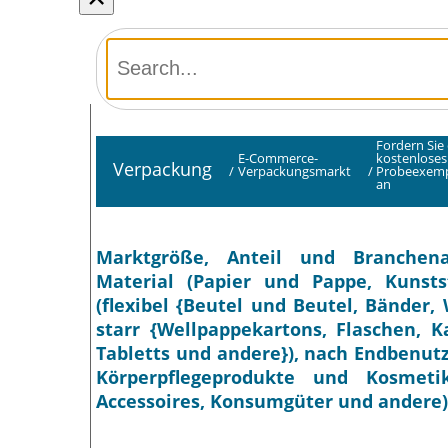
Fordern Sie 
E-Commerce-
kostenloses
Verpackung
/
Verpackungsmarkt
/
Probeexemp
an
Marktgröße, Anteil und Branchena
Material (Papier und Pappe, Kunsts
(flexibel {Beutel und Beutel, Bänder
starr {Wellpappekartons, Flaschen, K
Tabletts und andere}), nach Endbenut
Körperpflegeprodukte und Kosmeti
Accessoires, Konsumgüter und andere)