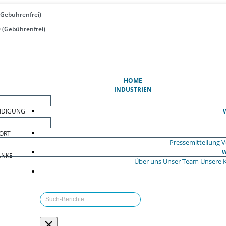
(Gebührenfrei)
 (Gebührenfrei)
(AKTUELL)
HOME
INDUSTRIEN
EIDIGUNG
ORT
Pressemitteilung
V
W
ÄNKE
Über uns
Unser Team
Unsere 
×