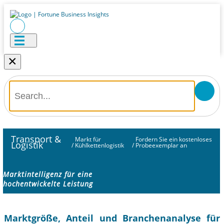
×
Transport &
Markt für
Fordern Sie ein kostenloses
Logistik
/
Kühlkettenlogistik
/
Probeexemplar an
Marktintelligenz für eine
hochentwickelte Leistung
Marktgröße, Anteil und Branchenanalyse für