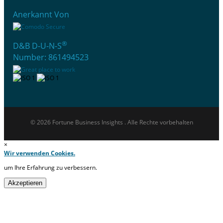
Anerkannt Von
®
D&B D-U-N-S
Number: 861494523
© 2026 Fortune Business Insights . Alle Rechte vorbehalten
×
Wir verwenden Cookies.
um Ihre Erfahrung zu verbessern.
Akzeptieren