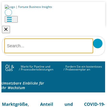
×
Öl &
Markt für Pipeline und
Fordern Sie ein kostenloses
Gas
/
Prozessdienstleistungen
/
Probeexemplar an
Umsetzbare Einblicke für
Ihr Wachstum
Marktgröße, Anteil und COVID-19-