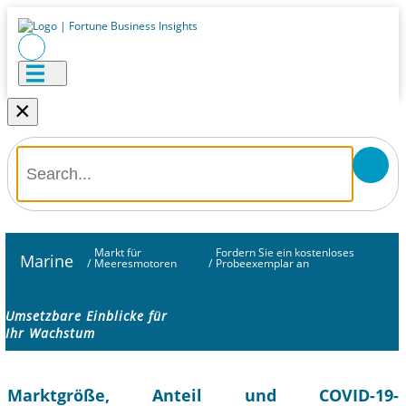
×
Markt für
Fordern Sie ein kostenloses
Marine
/
Meeresmotoren
/
Probeexemplar an
Umsetzbare Einblicke für
Ihr Wachstum
Marktgröße, Anteil und COVID-19-