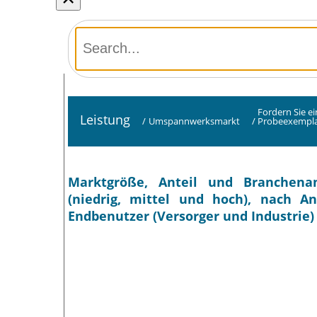
Fordern Sie e
Leistung
/
Umspannwerksmarkt
/
Probeexempla
Marktgröße, Anteil und Branchen
(niedrig, mittel und hoch), nach A
Endbenutzer (Versorger und Industrie)