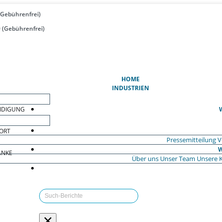
(Gebührenfrei)
 (Gebührenfrei)
(AKTUELL)
HOME
INDUSTRIEN
EIDIGUNG
ORT
Pressemitteilung
V
W
ÄNKE
Über uns
Unser Team
Unsere 
×