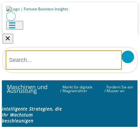
×
Maschinen und
Markt für digitale
Fordern Sie ein
Ausrüstung
/
Magnetrührer
/
Muster an
Intelligente Strategien, die
Ihr Wachstum
beschleunigen