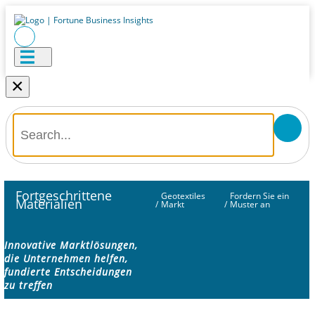
×
Fortgeschrittene
Geotextiles
Fordern Sie ein
Materialien
/
Markt
/
Muster an
Innovative Marktlösungen,
die Unternehmen helfen,
fundierte Entscheidungen
zu treffen