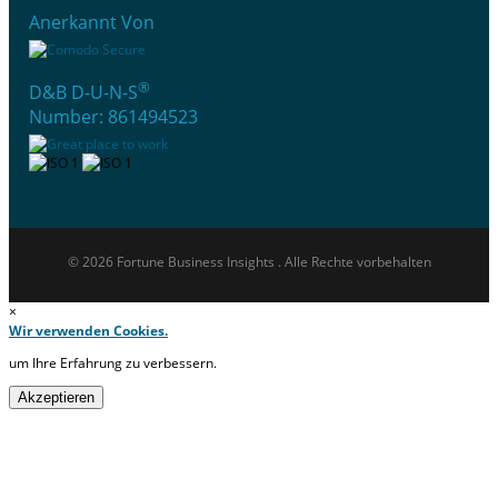
Anerkannt Von
®
D&B D-U-N-S
Number: 861494523
© 2026 Fortune Business Insights . Alle Rechte vorbehalten
×
Wir verwenden Cookies.
um Ihre Erfahrung zu verbessern.
Akzeptieren