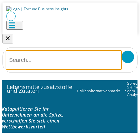
×
Sprech
Lebensmittelzusatzstoffe
Sie mit
und Zutaten
/
Milchalternativenmarkt
/
dem
Analys
Katapultieren Sie Ihr
Unternehmen an die Spitze,
verschaffen Sie sich einen
Wettbewerbsvorteil