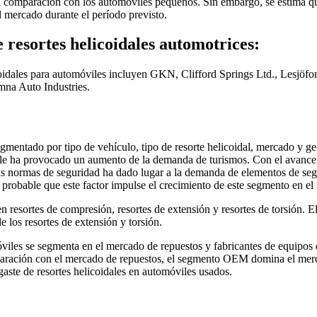
 comparación con los automóviles pequeños. Sin embargo, se estima que l
el mercado durante el período previsto.
 resortes helicoidales automotrices:
oidales para automóviles incluyen GKN, Clifford Springs Ltd., Lesjöfor
mna Auto Industries.
egmentado por tipo de vehículo, tipo de resorte helicoidal, mercado y g
le ha provocado un aumento de la demanda de turismos. Con el avance y
las normas de seguridad ha dado lugar a la demanda de elementos de segur
 probable que este factor impulse el crecimiento de este segmento en el
n resortes de compresión, resortes de extensión y resortes de torsión. E
de los resortes de extensión y torsión.
óviles se segmenta en el mercado de repuestos y fabricantes de equipo
aración con el mercado de repuestos, el segmento OEM domina el merca
ste de resortes helicoidales en automóviles usados.