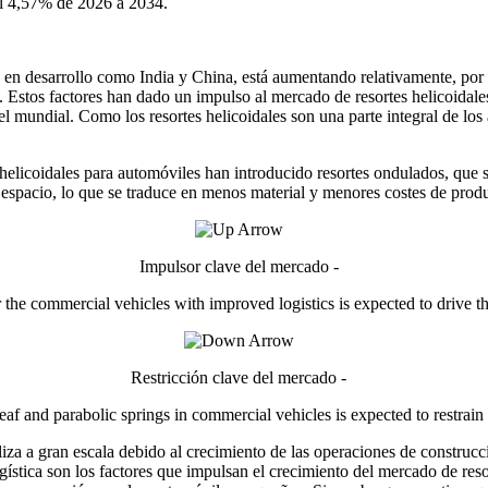
el 4,57% de 2026 a 2034.
en desarrollo como India y China, está aumentando relativamente, por 
 Estos factores han dado un impulso al mercado de resortes helicoidale
l mundial. Como los resortes helicoidales son una parte integral de lo
 helicoidales para automóviles han introducido resortes ondulados, que s
espacio, lo que se traduce en menos material y menores costes de prod
Impulsor clave del mercado -
the commercial vehicles with improved logistics is expected to drive t
Restricción clave del mercado -
af and parabolic springs in commercial vehicles is expected to restrain
ealiza a gran escala debido al crecimiento de las operaciones de constru
ogística son los factores que impulsan el crecimiento del mercado de res