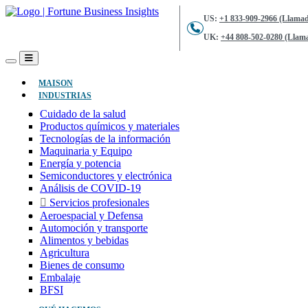
US:
+1 833-909-2966 (Llamad
UK:
+44 808-502-0280 (Llama
(ACTUAL)
MAISON
INDUSTRIAS
Cuidado de la salud
Productos químicos y materiales
Tecnologías de la información
Maquinaria y Equipo
Energía y potencia
Semiconductores y electrónica
Análisis de COVID-19
Servicios profesionales
Aeroespacial y Defensa
Automoción y transporte
Alimentos y bebidas
Agricultura
Bienes de consumo
Embalaje
BFSI