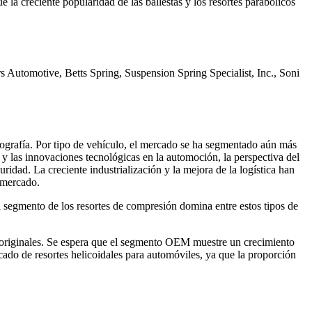
a creciente popularidad de las ballestas y los resortes parabólicos
s Automotive, Betts Spring, Suspension Spring Specialist, Inc., Soni
eografía. Por tipo de vehículo, el mercado se ha segmentado aún más
 las innovaciones tecnológicas en la automoción, la perspectiva del
idad. La creciente industrialización y la mejora de la logística han
 mercado.
l segmento de los resortes de compresión domina entre estos tipos de
s originales. Se espera que el segmento OEM muestre un crecimiento
do de resortes helicoidales para automóviles, ya que la proporción