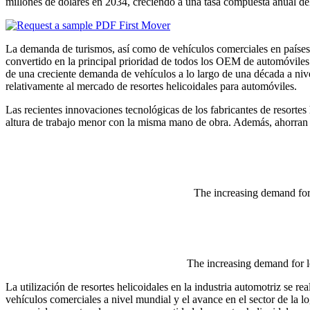
millones de dólares en 2034, creciendo a una tasa compuesta anual d
La demanda de turismos, así como de vehículos comerciales en países 
convertido en la principal prioridad de todos los OEM de automóviles.
de una creciente demanda de vehículos a lo largo de una década a nive
relativamente al mercado de resortes helicoidales para automóviles.
Las recientes innovaciones tecnológicas de los fabricantes de resortes
altura de trabajo menor con la misma mano de obra. Además, ahorran 
The increasing demand for 
The increasing demand for le
La utilización de resortes helicoidales en la industria automotriz se r
vehículos comerciales a nivel mundial y el avance en el sector de la l