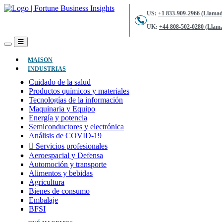
US:
+1 833-909-2966 (Llamad
UK:
+44 808-502-0280 (Llama
(ACTUAL)
MAISON
INDUSTRIAS
Cuidado de la salud
Productos químicos y materiales
Tecnologías de la información
Maquinaria y Equipo
Energía y potencia
Semiconductores y electrónica
Análisis de COVID-19
Servicios profesionales
Aeroespacial y Defensa
Automoción y transporte
Alimentos y bebidas
Agricultura
Bienes de consumo
Embalaje
BFSI