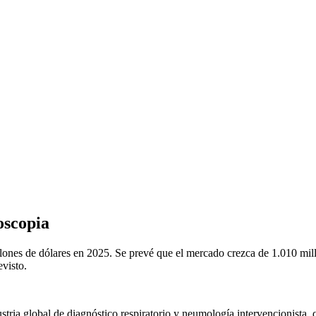
oscopia
ones de dólares en 2025. Se prevé que el mercado crezca de 1.010 mill
visto.
ria global de diagnóstico respiratorio y neumología intervencionista, qu