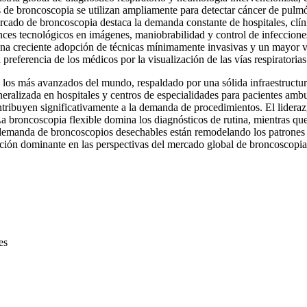
os de broncoscopia se utilizan ampliamente para detectar cáncer de pul
 mercado de broncoscopia destaca la demanda constante de hospitales, cl
nces tecnológicos en imágenes, maniobrabilidad y control de infeccione
 una creciente adopción de técnicas mínimamente invasivas y un mayor 
preferencia de los médicos por la visualización de las vías respiratorias
 los más avanzados del mundo, respaldado por una sólida infraestructur
ralizada en hospitales y centros de especialidades para pacientes ambu
ontribuyen significativamente a la demanda de procedimientos. El lider
a broncoscopia flexible domina los diagnósticos de rutina, mientras que
a demanda de broncoscopios desechables están remodelando los patrones
sición dominante en las perspectivas del mercado global de broncoscopia
es