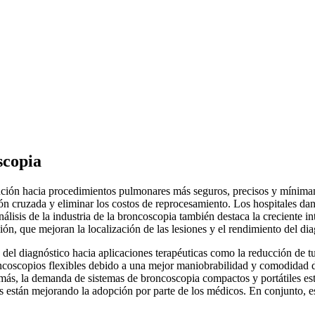
scopia
ución hacia procedimientos pulmonares más seguros, precisos y mínimam
n cruzada y eliminar los costos de reprocesamiento. Los hospitales dan 
lisis de la industria de la broncoscopia también destaca la creciente i
ión, que mejoran la localización de las lesiones y el rendimiento del dia
del diagnóstico hacia aplicaciones terapéuticas como la reducción de tum
scopios flexibles debido a una mejor maniobrabilidad y comodidad del 
ás, la demanda de sistemas de broncoscopia compactos y portátiles est
están mejorando la adopción por parte de los médicos. En conjunto, est