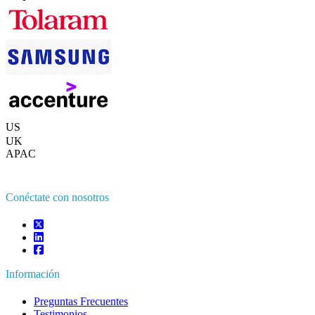
Contáctanos
US
+1 833 909 2966 ( Llamada gratuita )
UK
+44 808 502 0280 (Llamada gratuita )
APAC
+91 744 740 1245
sales@fortunebusinessinsights.com
Conéctate con nosotros
Información
Preguntas Frecuentes
Testimonios