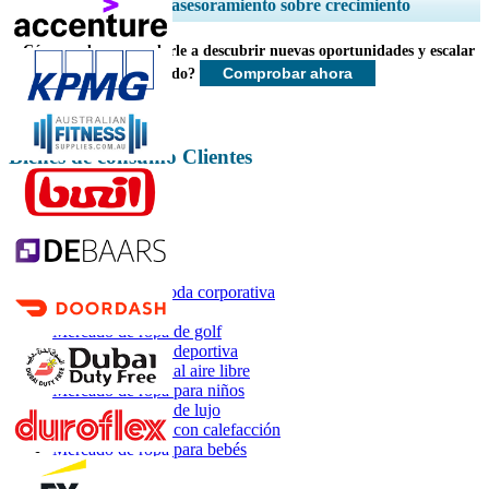
Ampliar la cobertura regional y por país, Análisis de segmentos, Perfiles
Servicios de asesoramiento sobre crecimiento
de empresas, Benchmarking competitivo, e información sobre el usuario
final.
¿Cómo podemos ayudarle a descubrir nuevas oportunidades y escalar
Comprobar ahora
más rápido?
Personalizar ahora
Bienes de consumo Clientes
Informes relacionados
Mercado de la moda corporativa
Mercado de ropa
Mercado de ropa de golf
Mercado de ropa deportiva
Mercado de ropa al aire libre
Mercado de ropa para niños
Mercado de ropa de lujo
Mercado de ropa con calefacción
Mercado de ropa para bebés
Contáctenos