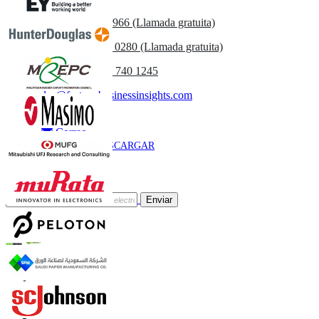
US
+1 833 909 2966 (Llamada gratuita)
UK
+44 808 502 0280 (Llamada gratuita)
(APAC) +91 744 740 1245
sales@fortunebusinessinsights.com
Llamar
Correo
DESCARGAR
MUESTRA
Suscríbete al Boletín
Enviar
Confianza Online