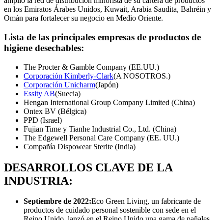
amplió la red de distribución minorista de su cartera de productos
en los Emiratos Árabes Unidos, Kuwait, Arabia Saudita, Bahréin y
Omán para fortalecer su negocio en Medio Oriente.
Lista de las principales empresas de productos de
higiene desechables:
The Procter & Gamble Company (EE.UU.)
Corporación Kimberly-Clark
(A NOSOTROS.)
Corporación Unicharm
(Japón)
Essity AB
(Suecia)
Hengan International Group Company Limited (China)
Ontex BV (Bélgica)
PPD (Israel)
Fujian Time y Tianhe Industrial Co., Ltd. (China)
The Edgewell Personal Care Company (EE. UU.)
Compañía Dispowear Sterite (India)
DESARROLLOS CLAVE DE LA
INDUSTRIA:
Septiembre de 2022:
Eco Green Living, un fabricante de
productos de cuidado personal sostenible con sede en el
Reino Unido, lanzó en el Reino Unido una gama de pañales