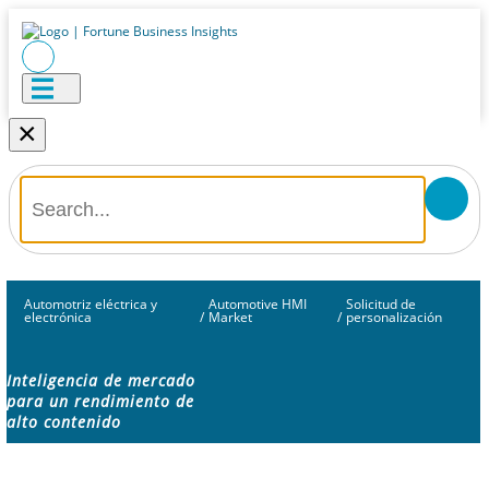
×
Automotriz eléctrica y
Automotive HMI
Solicitud de
electrónica
/
Market
/
personalización
Inteligencia de mercado
para un rendimiento de
alto contenido