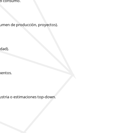
 el consumo.
olumen de producción, proyectos).
idad).
mentos.
dustria o estimaciones top-down.