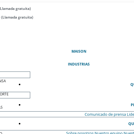
(Llamada gratuita)
 (Llamada gratuita)
(ACTUAL)
MAISON
INDUSTRIAS
NSA
Q
ORTE
P
AS
Comunicado de prensa
Lide
QU
Sobre nosotros
Nuestro equipo
Nuest
O