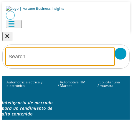
×
Automotriz eléctrica y
Automotive HMI
Solicitar una
electrónica
/
Market
/
muestra
Inteligencia de mercado
para un rendimiento de
alto contenido